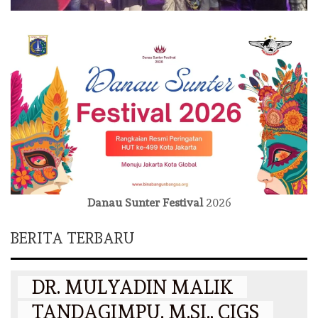
Danau Sunter Festival
2026
BERITA TERBARU
DAERAH
DR. MULYADIN MALIK
TANDAGIMPU, M.SI., CIGS