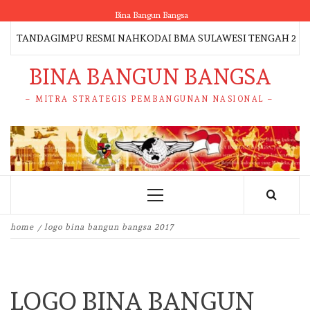
Skip
Bina Bangun Bangsa
to
TANDAGIMPU RESMI NAHKODAI BMA SULAWESI TENGAH 2026–20
content
BINA BANGUN BANGSA
– MITRA STRATEGIS PEMBANGUNAN NASIONAL –
Primary
Menu
home
logo bina bangun bangsa 2017
LOGO BINA BANGUN