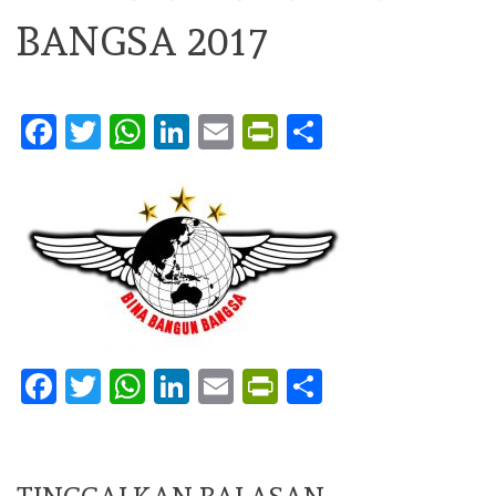
BANGSA 2017
Facebook
Twitter
WhatsApp
LinkedIn
Email
PrintFriendly
Share
Facebook
Twitter
WhatsApp
LinkedIn
Email
PrintFriendly
Share