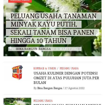
PELUANG USAHA
PELUANG USAHA TANAMAN
MINYAK KAYU PUTIH,
SEKALI TANAM BISA PANEN
HINGGA 10 TAHUN
BY
BINA BANGUN BANGSA
/
11 MARET 2022
/
KOPERASI & UMKM
PELUANG USAHA
USAHA KULINER DENGAN POTENSI
OMZET DI ATAS PULUHAN JUTA PER
BULAN
By
Bina Bangun Bangsa
/
27 Agustus 2022
PELUANG USAHA