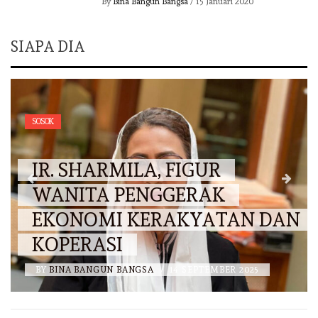
By
Bina Bangun Bangsa
/
15 Januari 2020
SIAPA DIA
SOSOK
IR. SHARMILA, FIGUR
WANITA PENGGERAK
EKONOMI KERAKYATAN DAN
KOPERASI
BY
BINA BANGUN BANGSA
/
14 SEPTEMBER 2025