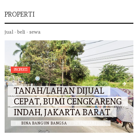
PROPERTI
jual - beli - sewa
PROPERTI
TANAH/LAHAN DIJUAL
CEPAT, BUMI CENGKARENG
INDAH, JAKARTA BARAT
BY
BINA BANGUN BANGSA
/
26 JANUARI 2025