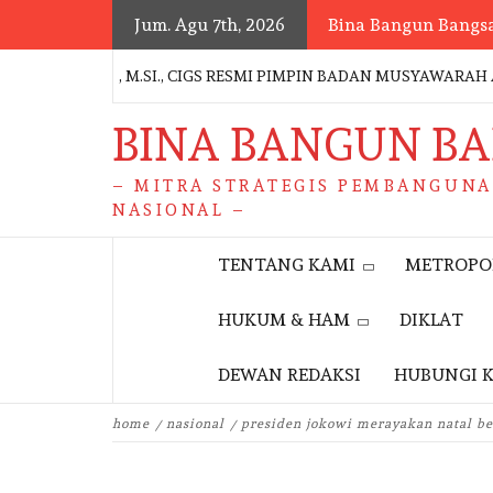
Skip
Jum. Agu 7th, 2026
Bina Bangun Bangs
to
content
AGIMPU, M.SI., CIGS RESMI PIMPIN BADAN MUSYAWARAH ADAT P
BINA BANGUN B
– MITRA STRATEGIS PEMBANGUN
NASIONAL –
TENTANG KAMI
METROPO
HUKUM & HAM
DIKLAT
DEWAN REDAKSI
HUBUNGI 
home
nasional
presiden jokowi merayakan natal b