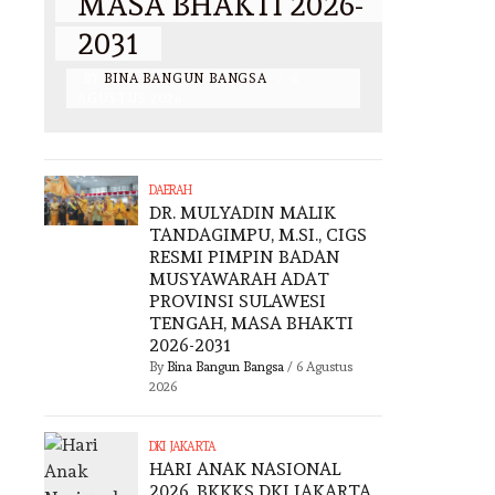
MASA BHAKTI 2026-
ANAK
2031
PENE
I
BY
BINA BANGUN BANGSA
/
6
BY
BINA 
AGUSTUS 2026
2026
DAERAH
DR. MULYADIN MALIK
TANDAGIMPU, M.SI., CIGS
RESMI PIMPIN BADAN
MUSYAWARAH ADAT
PROVINSI SULAWESI
TENGAH, MASA BHAKTI
2026-2031
By
Bina Bangun Bangsa
/
6 Agustus
2026
DKI JAKARTA
HARI ANAK NASIONAL
2026, BKKKS DKI JAKARTA