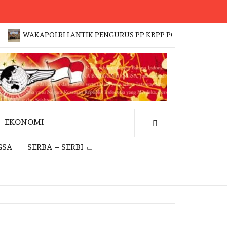
WAKAPOLRI LANTIK PENGURUS PP KBPP POLRI 2026–2031, DR.
EKONOMI
GSA
SERBA – SERBI
EVENT
NASIONAL
EVENT
WAKAPOLRI
JAKFE