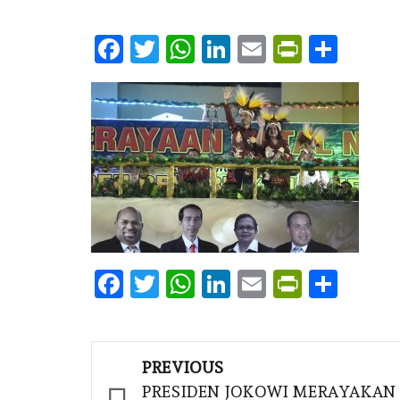
Facebook
Twitter
WhatsApp
LinkedIn
Email
PrintFr
Shar
Facebook
Twitter
WhatsApp
LinkedIn
Email
PrintFr
Shar
Post
PREVIOUS
navigation
PRESIDEN JOKOWI MERAYAKAN