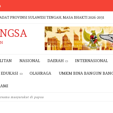
a
ROVINSI SULAWESI TENGAH, MASA BHAKTI 2026-2031
ANGSA
AN
LITAN
NASIONAL
DAERAH
INTERNASIONAL
EDUKASI
OLAHRAGA
UMKM BINA BANGUN BAN
KAMI
EVENT
ersama masyarakat di papua
GERAKAN
NASIONAL