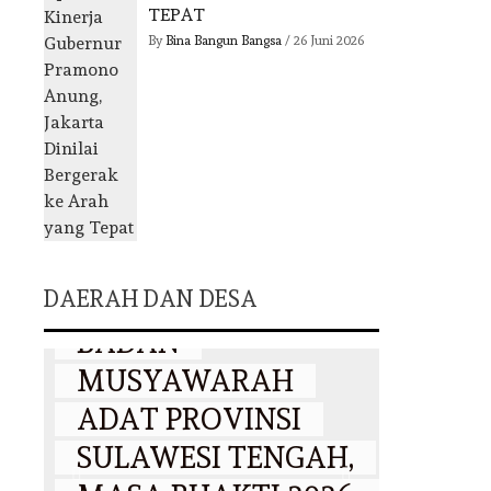
TEPAT
By
Bina Bangun Bangsa
/
26 Juni 2026
DAERAH
DR. MULYADIN
DKI JAKARTA
MALIK
TANDAGIMPU, M.SI.,
HARI
DAERAH DAN DESA
CIGS RESMI PIMPIN
NASI
BADAN
BKKK
AN
MUSYAWARAH
PERK
ADAT PROVINSI
KEPE
R
SULAWESI TENGAH,
TERH