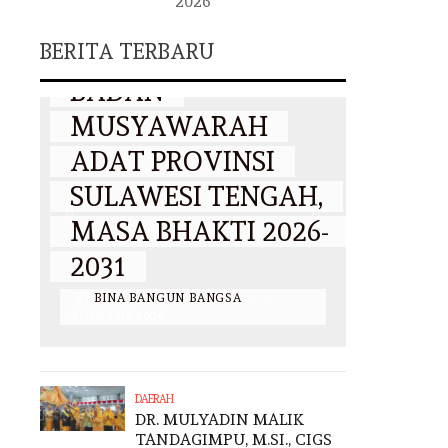
2026
TANDAGIMPU, M.SI.,
WAKA
BERITA TERBARU
CIGS RESMI PIMPIN
LANT
I
BADAN
PP KB
UR
MUSYAWARAH
2031,
,
ADAT PROVINSI
MALI
SULAWESI TENGAH,
DEPA
AH
MASA BHAKTI 2026-
DAN 
2031
PAN
I
BY
BINA BANGUN BANGSA
/
6
BY
BINA 
AGUSTUS 2026
2026
DAERAH
DR. MULYADIN MALIK
TANDAGIMPU, M.SI., CIGS