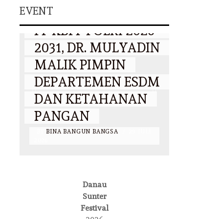
EVENT
L
LANTIK PENGURUS
DISA
PP KBPP POLRI 2026–
ANTU
2031, DR. MULYADIN
RIBU
MALIK PIMPIN
PENG
DEPARTEMEN ESDM
RAM
TI
DAN KETAHANAN
LAP
PANGAN
BANT
BY
BINA BANGUN BANGSA
/
29 JULI
BY
BINA 
2026
2026
DAERAH
Danau
DR. MULYADIN
Sunter
EVENT
NAS
Festival
MALIK