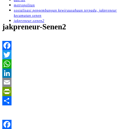
daerah
untuk:
metropolitan
sosialisasi pengembangan kewirausahaan terpadu, jakpreneur
kecamatan senen
jakpreneur-senen2
jakpreneur-Senen2
Facebook
Twitter
WhatsApp
LinkedIn
Email
PrintFriendly
Share