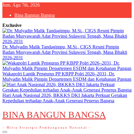
Skip
Jum. Agu 7th, 2026
to
Bina Bangun Bangsa
content
Exclusive
Dr. Mulyadin Malik Tandagimpu, M.Si., CIGS Resmi Pimpin
Badan Musyawarah Adat Provinsi Sulawesi Tengah, Masa Bhakti
2026-2031
Wakapolri Lantik Pengurus PP KBPP Polri 2026–2031, Dr.
Mulyadin Malik Pimpin Departemen ESDM dan Ketahanan Pangan
Hari Anak Nasional 2026, BKKKS DKI Jakarta Perkuat Gerakan
Kepedulian terhadap Anak-Anak Generasi Penerus Bangsa
BINA BANGUN BANGSA
– Mitra Strategis Pembangunan Nasional –
Primary