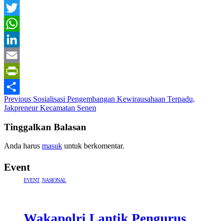
Facebook
Twitter
WhatsApp
LinkedIn
Email
PrintFriendly
Post
Previous
Sosialisasi Pengembangan Kewirausahaan Terpadu,
Share
Jakpreneur Kecamatan Senen
navigation
Tinggalkan Balasan
Anda harus
masuk
untuk berkomentar.
Event
EVENT
NASIONAL
Wakapolri Lantik Pengurus