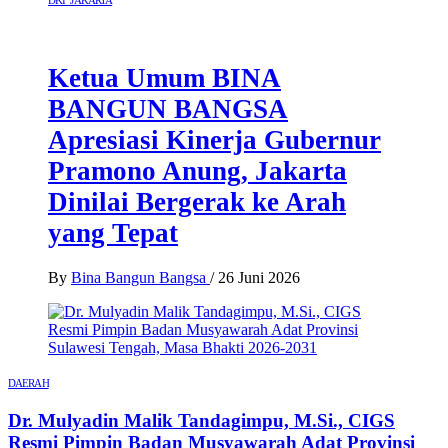
DKI JAKARTA
Ketua Umum BINA
BANGUN BANGSA
Apresiasi Kinerja Gubernur
Pramono Anung, Jakarta
Dinilai Bergerak ke Arah
yang Tepat
By
Bina Bangun Bangsa
/
26 Juni 2026
DAERAH
Dr. Mulyadin Malik Tandagimpu, M.Si., CIGS
Resmi Pimpin Badan Musyawarah Adat Provinsi