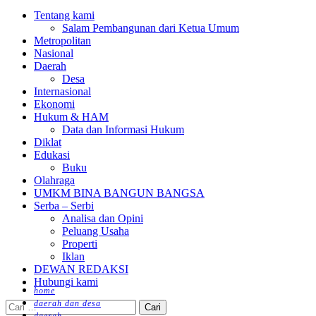
Menu
Tentang kami
Salam Pembangunan dari Ketua Umum
Metropolitan
Nasional
Daerah
Desa
Internasional
Ekonomi
Hukum & HAM
Data dan Informasi Hukum
Diklat
Edukasi
Buku
Olahraga
UMKM BINA BANGUN BANGSA
Serba – Serbi
Analisa dan Opini
Peluang Usaha
Properti
Iklan
DEWAN REDAKSI
Hubungi kami
home
daerah dan desa
Cari