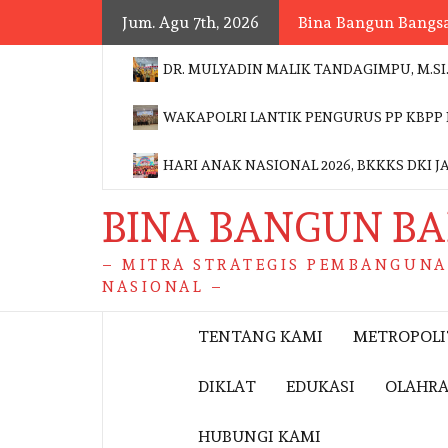
Skip
Jum. Agu 7th, 2026
Bina Bangun Bangs
to
content
DR. MULYADIN MALIK TANDAGIMPU, M.SI
WAKAPOLRI LANTIK PENGURUS PP KBPP 
HARI ANAK NASIONAL 2026, BKKKS DKI
BINA BANGUN B
– MITRA STRATEGIS PEMBANGUN
NASIONAL –
TENTANG KAMI
METROPOL
DIKLAT
EDUKASI
OLAHR
HUBUNGI KAMI