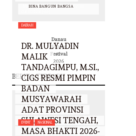
BY
BINA BANGUN BANGSA
/
23
OKTOBER 2025
DAERAH
Danau
DR. MULYADIN
Sunter
Festival
MALIK
2026
TANDAGIMPU, M.SI.,
BERITA TERBARU
CIGS RESMI PIMPIN
BADAN
MUSYAWARAH
ADAT PROVINSI
SULAWESI TENGAH,
EVENT
NASIONAL
MASA BHAKTI 2026-