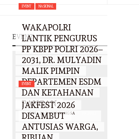
EVENT
NASIONAL
WAKAPOLRI
EVENT
LANTIK PENGURUS
PP KBPP POLRI 2026–
2031, DR. MULYADIN
MALIK PIMPIN
DEPARTEMEN ESDM
EVENT
DAN KETAHANAN
PANGAN
JAKFEST 2026
DISAMBUT
BY
BINA BANGUN BANGSA
/
29 JULI
2026
ANTUSIAS WARGA,
RIBUAN