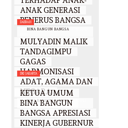
TERHADAP ANAK-
ANAK GENERASI
PENERUS BANGSA
DAERAH
BY
BINA BANGUN BANGSA
/
12 JULI
2026
MULYADIN MALIK
TANDAGIMPU
GAGAS
HARMONISASI
DKI JAKARTA
ADAT, AGAMA DAN
NEGARA
KETUA UMUM
BINA BANGUN
BY
BINA BANGUN BANGSA
/
3 JULI
2026
BANGSA APRESIASI
KINERJA GUBERNUR