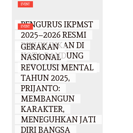
EVENT
PENGURUS IKPMST
EVENT
2025–2026 RESMI
DIKUKUHKAN DI
GERAKAN
KOTA BANDUNG
NASIONAL
REVOLUSI MENTAL
BY
BINA BANGUN BANGSA
/
25
OKTOBER 2025
TAHUN 2025,
PRIJANTO:
MEMBANGUN
KARAKTER,
MENEGUHKAN JATI
DIRI BANGSA