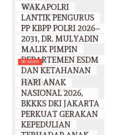
2031
WAKAPOLRI
LANTIK PENGURUS
BY
BINA BANGUN BANGSA
/
6
AGUSTUS 2026
PP KBPP POLRI 2026–
2031, DR. MULYADIN
MALIK PIMPIN
DEPARTEMEN ESDM
DKI JAKARTA
DAN KETAHANAN
PANGAN
HARI ANAK
NASIONAL 2026,
BY
BINA BANGUN BANGSA
/
29 JULI
2026
BKKKS DKI JAKARTA
PERKUAT GERAKAN
KEPEDULIAN