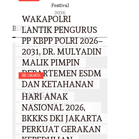
Festival
2026
WAKAPOLRI
BERITA TERBARU
LANTIK PENGURUS
PP KBPP POLRI 2026–
2031, DR. MULYADIN
MALIK PIMPIN
DEPARTEMEN ESDM
DKI JAKARTA
DAN KETAHANAN
PANGAN
HARI ANAK
NASIONAL 2026,
BY
BINA BANGUN BANGSA
/
29 JULI
2026
BKKKS DKI JAKARTA
PERKUAT GERAKAN