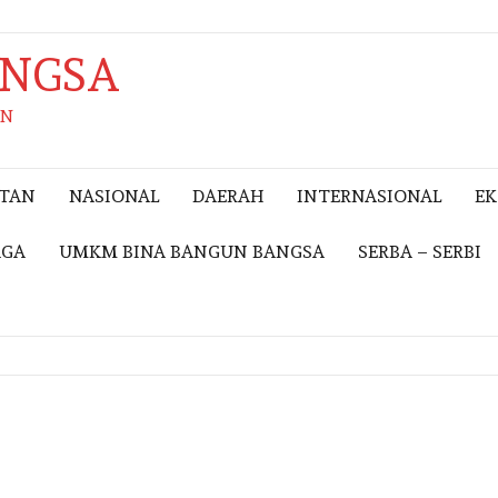
ANGSA
AN
ITAN
NASIONAL
DAERAH
INTERNASIONAL
E
AGA
UMKM BINA BANGUN BANGSA
SERBA – SERBI