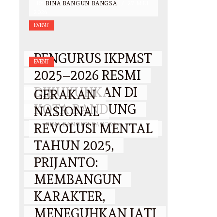
BY
BINA BANGUN BANGSA
/
27 MEI
2026
EVENT
PENGURUS IKPMST
EVENT
2025–2026 RESMI
DIKUKUHKAN DI
GERAKAN
KOTA BANDUNG
NASIONAL
REVOLUSI MENTAL
BY
BINA BANGUN BANGSA
/
25
OKTOBER 2025
TAHUN 2025,
PRIJANTO:
MEMBANGUN
KARAKTER,
MENEGUHKAN JATI