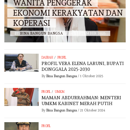
WANITA PENGGERAK
EKONOMI KERAKYATAN DAN
KOPERASI
BY
BINA BANGUN BANGSA
/
14 SEPTEMBER 2025
/
DAERAH
PROFIL
PROFIL VERA ELENA LARUNI, BUPATI
DONGGALA 2025-2030
By
Bina Bangun Bangsa
/
1 Oktober 2025
/
PROFIL
UMKM
MAMAN ABDURRAHMAN: MENTERI
UMKM KABINET MERAH PUTIH
By
Bina Bangun Bangsa
/
21 Oktober 2024
PROFIL