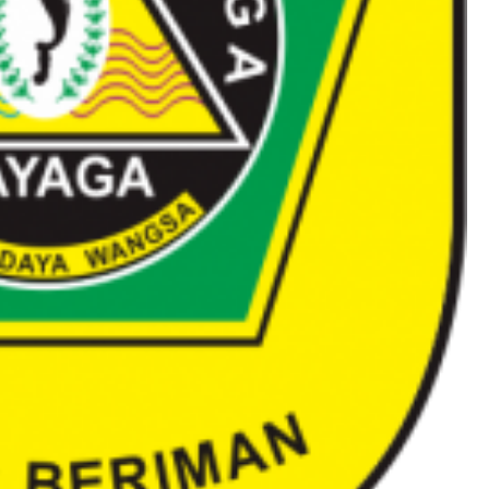
DAERAH
KEARIFAN LOKAL
KAILI, KETAKWA
ISLAM, DAN
PELAJARAN BESA
DARI TRAGEDI
PALU
BY
BINA BANGUN BANGSA
/
21 JUN
2026