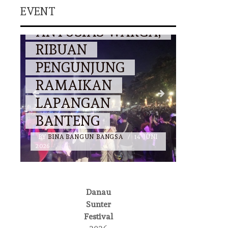
EVENT
DISAMBUT
EVENT
ANTUSIAS WARGA,
RIBUAN
JAKFE
PENGUNJUNG
SIAP 
RAMAIKAN
KOLA
LAPANGAN
MENU
BANTENG
JAKA
BY
BINA BANGUN BANGSA
/
14 JUNI
BY
BINA 
2026
2026
Danau
Sunter
NASIONAL
DKI JAKARTA
Festival