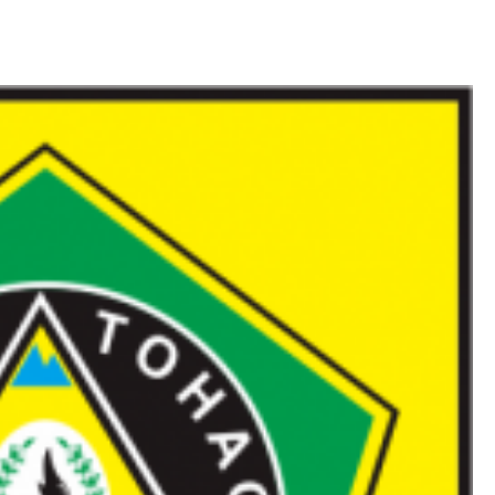
EVENT
DOKUMENTASI
FOTO
KEGIATAN/EVENT
JALAN SANTAI
IKDST 2025
BY
BINA BANGUN BANGSA
/
1
SEPTEMBER 2025