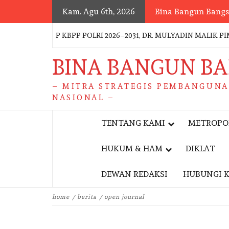
Skip
Kam. Agu 6th, 2026
Bina Bangun Bang
to
content
URUS PP KBPP POLRI 2026–2031, DR. MULYADIN MALIK PIMPI
BINA BANGUN B
– MITRA STRATEGIS PEMBANGUN
NASIONAL –
TENTANG KAMI
METROPO
HUKUM & HAM
DIKLAT
DEWAN REDAKSI
HUBUNGI 
home
berita
open journal