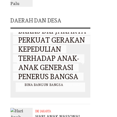
HARI ANAK
DAERAH
DAERAH DAN DESA
NASIONAL 2026,
BKKKS DKI JAKARTA
MULY
PERKUAT GERAKAN
TAN
KEPEDULIAN
GAGA
TERHADAP ANAK-
HARM
ET
ANAK GENERASI
ADAT
PENERUS BANGSA
NEG
I
BY
BINA BANGUN BANGSA
/
12 JULI
BY
BINA 
2026
2026
DKI JAKARTA
HARI ANAK NASIONAL