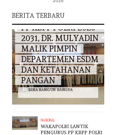
2026
WAKAPOLRI
HARI
BERITA TERBARU
LANTIK PENGURUS
NASI
PP KBPP POLRI 2026–
BKKK
AN
2031, DR. MULYADIN
PERK
MALIK PIMPIN
KEPE
R
DEPARTEMEN ESDM
TERH
DAN KETAHANAN
ANAK
PANGAN
PENE
I
BY
BINA BANGUN BANGSA
/
29 JULI
BY
BINA 
2026
2026
NASIONAL
WAKAPOLRI LANTIK
PENGURUS PP KBPP POLRI