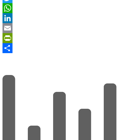
Twitter
WhatsApp
LinkedIn
Email
PrintFriendly
Share