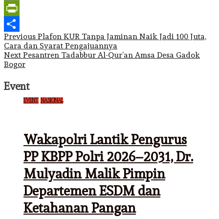
Email
PrintFriendly
Post
Previous
Plafon KUR Tanpa Jaminan Naik Jadi 100 Juta,
Share
Cara dan Syarat Pengajuannya
navigation
Next
Pesantren Tadabbur Al-Qur’an Amsa Desa Gadok
Bogor
Event
EVENT
NASIONAL
Wakapolri Lantik Pengurus
PP KBPP Polri 2026–2031, Dr.
Mulyadin Malik Pimpin
Departemen ESDM dan
Ketahanan Pangan