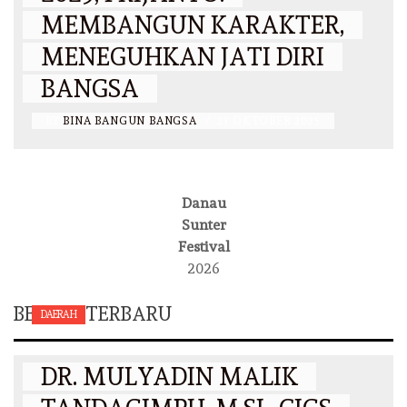
MEMBANGUN KARAKTER,
MENEGUHKAN JATI DIRI
BANGSA
BY
BINA BANGUN BANGSA
/
23 OKTOBER 2025
Danau
Sunter
Festival
2026
BERITA TERBARU
DAERAH
DR. MULYADIN MALIK