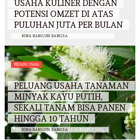
USAHA KULINER DENGAN
POTENSI OMZET DI ATAS
PULUHAN JUTA PER BULAN
BY
BINA BANGUN BANGSA
/
27 AGUSTUS 2022
PELUANG USAHA
PELUANG USAHA TANAMAN
MINYAK KAYU PUTIH,
SEKALI TANAM BISA PANEN
HINGGA 10 TAHUN
BY
BINA BANGUN BANGSA
/
11 MARET 2022