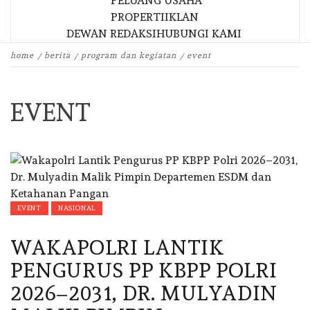
PELUANG USAHA
PROPERTI
IKLAN
DEWAN REDAKSI
HUBUNGI KAMI
home
berita
program dan kegiatan
event
EVENT
EVENT
NASIONAL
WAKAPOLRI LANTIK
PENGURUS PP KBPP POLRI
2026–2031, DR. MULYADIN