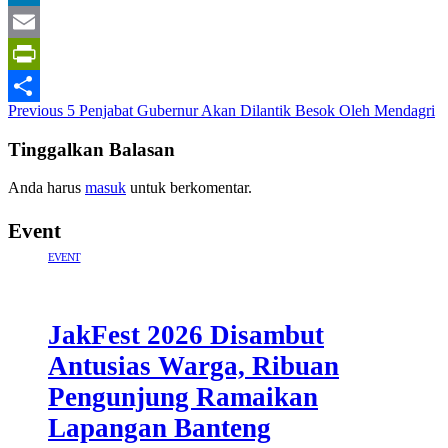
LinkedIn
Email
PrintFriendly
Post
Previous
5 Penjabat Gubernur Akan Dilantik Besok Oleh Mendagri
Share
navigation
Tinggalkan Balasan
Anda harus
masuk
untuk berkomentar.
Event
EVENT
JakFest 2026 Disambut
Antusias Warga, Ribuan
Pengunjung Ramaikan
Lapangan Banteng