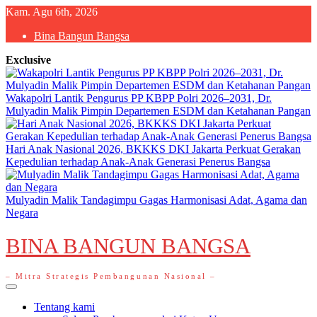
Skip
Kam. Agu 6th, 2026
to
Bina Bangun Bangsa
content
Exclusive
Wakapolri Lantik Pengurus PP KBPP Polri 2026–2031, Dr.
Mulyadin Malik Pimpin Departemen ESDM dan Ketahanan Pangan
Hari Anak Nasional 2026, BKKKS DKI Jakarta Perkuat Gerakan
Kepedulian terhadap Anak-Anak Generasi Penerus Bangsa
Mulyadin Malik Tandagimpu Gagas Harmonisasi Adat, Agama dan
Negara
BINA BANGUN BANGSA
– Mitra Strategis Pembangunan Nasional –
Primary
Menu
Tentang kami