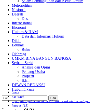
Salam Pembangunan dari Ketua Umum
Metropolitan
Nasional
Daerah
Desa
Internasional
Ekonomi
Hukum & HAM
Data dan Informasi Hukum
Diklat
Edukasi
Buku
Olahraga
UMKM BINA BANGUN BANGSA
Serba – Serbi
Analisa dan Opini
Peluang Usaha
Properti
Iklan
DEWAN REDAKSI
Hubungi kami
home
nasional
Cari
5 penjabat gubernur akan dilantik besok oleh mendagri
untuk:
images (13)