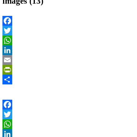
images (13)
Facebook
Twitter
WhatsApp
LinkedIn
Email
PrintFriendly
Share
Facebook
Twitter
WhatsApp