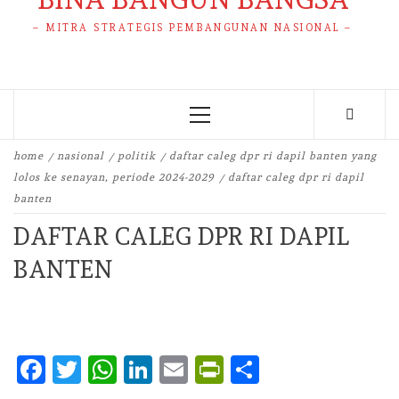
– MITRA STRATEGIS PEMBANGUNAN NASIONAL –
Primary
Menu
home
nasional
politik
daftar caleg dpr ri dapil banten yang
lolos ke senayan, periode 2024-2029
daftar caleg dpr ri dapil
banten
DAFTAR CALEG DPR RI DAPIL
BANTEN
Facebook
Twitter
WhatsApp
LinkedIn
Email
PrintFriendly
Share