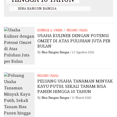
BY
BINA BANGUN BANGSA
/
11 MARET 2022
/
KOPERASI & UMKM
PELUANG USAHA
USAHA KULINER DENGAN POTENSI
OMZET DI ATAS PULUHAN JUTA PER
BULAN
By
Bina Bangun Bangsa
/
27 Agustus 2022
PELUANG USAHA
PELUANG USAHA TANAMAN MINYAK
KAYU PUTIH, SEKALI TANAM BISA
PANEN HINGGA 10 TAHUN
By
Bina Bangun Bangsa
/
11 Maret 2022