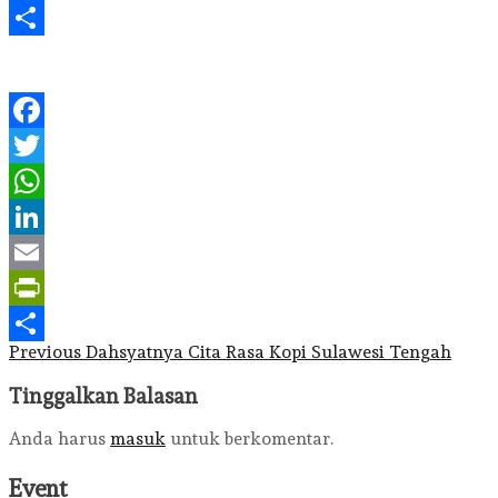
PrintFriendly
Share
Facebook
Twitter
WhatsApp
LinkedIn
Email
PrintFriendly
Post
Previous
Dahsyatnya Cita Rasa Kopi Sulawesi Tengah
Share
navigation
Tinggalkan Balasan
Anda harus
masuk
untuk berkomentar.
Event