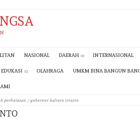
ANGSA
AN
LITAN
NASIONAL
DAERAH
INTERNASIONAL
EDUKASI
OLAHRAGA
UMKM BINA BANGUN BAN
KAMI
EVENT
h perbatasan
gubernur kaltara irianto
GERAKAN
ANTO
NASIONAL
REVOLUSI MENTAL
TAHUN 2025,