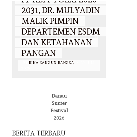
2031, DR. MULYADIN
RIBUAN
MALIK PIMPIN
PENGUNJ
DEPARTEMEN ESDM
RAMAIKA
DAN KETAHANAN
LAPANGA
PANGAN
BANTENG
BY
BINA BANGUN BANGSA
/
29 JULI
BY
BINA BANGUN B
2026
2026
DAERAH
Danau
DR. MULYADIN
Sunter
EVENT
NASIONAL
Festival
MALIK
2026
TANDAGIMPU, M.SI.,
WAKAPO
BERITA TERBARU
CIGS RESMI PIMPIN
LANTIK 