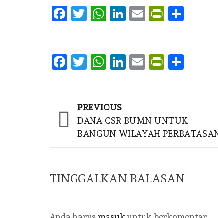
Facebook
Twitter
WhatsApp
LinkedIn
Email
PrintFr
Shar
Facebook
Twitter
WhatsApp
LinkedIn
Email
PrintFr
Shar
Post
PREVIOUS
navigation
DANA CSR BUMN UNTUK
BANGUN WILAYAH PERBATASA
TINGGALKAN BALASAN
Anda harus
masuk
untuk berkomentar.