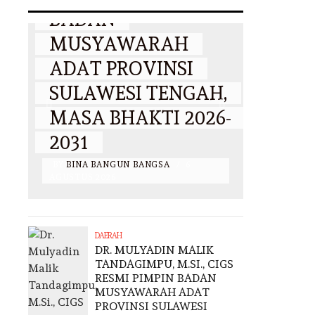
BADAN
PP KBPP 
MUSYAWARAH
2031, DR
ADAT PROVINSI
MALIK P
SULAWESI TENGAH,
DEPART
MASA BHAKTI 2026-
DAN KE
2031
PANGAN
BY
BINA BANGUN BANGSA
/
6
BY
BINA BANGUN
AGUSTUS 2026
2026
DAERAH
DR. MULYADIN MALIK
TANDAGIMPU, M.SI., CIGS
RESMI PIMPIN BADAN
MUSYAWARAH ADAT
PROVINSI SULAWESI