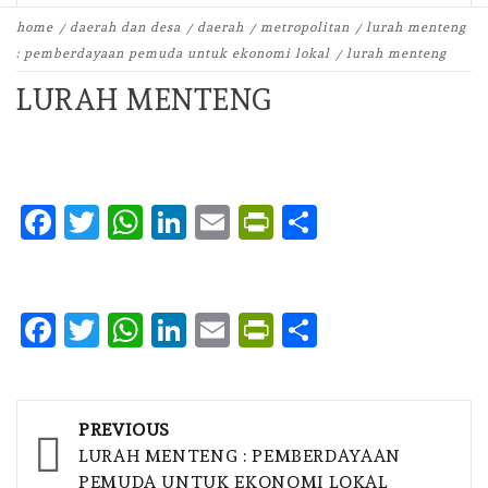
home
daerah dan desa
daerah
metropolitan
lurah menteng
: pemberdayaan pemuda untuk ekonomi lokal
lurah menteng
LURAH MENTENG
Facebook
Twitter
WhatsApp
LinkedIn
Email
PrintFriendly
Share
Facebook
Twitter
WhatsApp
LinkedIn
Email
PrintFriendly
Share
Post
PREVIOUS
navigation
LURAH MENTENG : PEMBERDAYAAN
PEMUDA UNTUK EKONOMI LOKAL