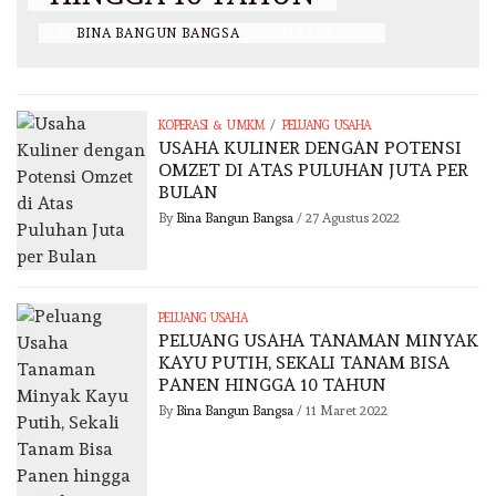
BY
BINA BANGUN BANGSA
/
11 MARET 2022
/
KOPERASI & UMKM
PELUANG USAHA
USAHA KULINER DENGAN POTENSI
OMZET DI ATAS PULUHAN JUTA PER
BULAN
By
Bina Bangun Bangsa
/
27 Agustus 2022
PELUANG USAHA
PELUANG USAHA TANAMAN MINYAK
KAYU PUTIH, SEKALI TANAM BISA
PANEN HINGGA 10 TAHUN
By
Bina Bangun Bangsa
/
11 Maret 2022