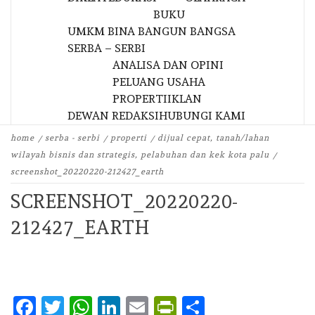
BUKU
UMKM BINA BANGUN BANGSA
SERBA – SERBI
ANALISA DAN OPINI
PELUANG USAHA
PROPERTI
IKLAN
DEWAN REDAKSI
HUBUNGI KAMI
home
serba - serbi
properti
dijual cepat, tanah/lahan
wilayah bisnis dan strategis, pelabuhan dan kek kota palu
screenshot_20220220-212427_earth
SCREENSHOT_20220220-
212427_EARTH
Facebook
Twitter
WhatsApp
LinkedIn
Email
PrintFriendly
Share