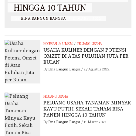
HINGGA 10 TAHUN
BY
BINA BANGUN BANGSA
/
11 MARET 2022
/
KOPERASI & UMKM
PELUANG USAHA
USAHA KULINER DENGAN POTENSI
OMZET DI ATAS PULUHAN JUTA PER
BULAN
By
Bina Bangun Bangsa
/
27 Agustus 2022
PELUANG USAHA
PELUANG USAHA TANAMAN MINYAK
KAYU PUTIH, SEKALI TANAM BISA
PANEN HINGGA 10 TAHUN
By
Bina Bangun Bangsa
/
11 Maret 2022