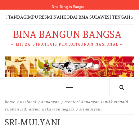
Skip
Bina Bangun Bangsa
to
K TANDAGIMPU RESMI NAHKODAI BMA SULAWESI TENGAH 2026–2
content
BINA BANGUN BANGSA
– MITRA STRATEGIS PEMBANGUNAN NASIONAL –
Primary
Menu
home
nasional
keuangan
menteri keuangan lantik rionald
silaban jadi dirjen kekayaan negara
sri-mulyani
SRI-MULYANI