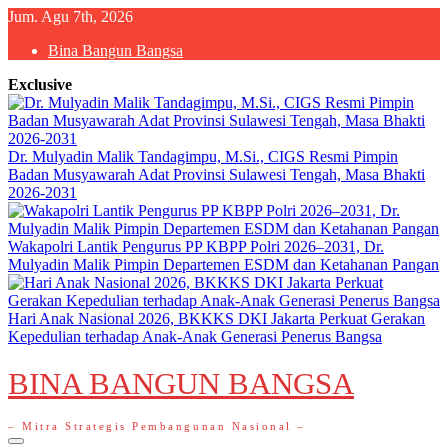
Skip
Jum. Agu 7th, 2026
to
Bina Bangun Bangsa
content
Exclusive
Dr. Mulyadin Malik Tandagimpu, M.Si., CIGS Resmi Pimpin
Badan Musyawarah Adat Provinsi Sulawesi Tengah, Masa Bhakti
2026-2031
Wakapolri Lantik Pengurus PP KBPP Polri 2026–2031, Dr.
Mulyadin Malik Pimpin Departemen ESDM dan Ketahanan Pangan
Hari Anak Nasional 2026, BKKKS DKI Jakarta Perkuat Gerakan
Kepedulian terhadap Anak-Anak Generasi Penerus Bangsa
BINA BANGUN BANGSA
– Mitra Strategis Pembangunan Nasional –
Primary