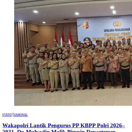
/
EVENT
NASIONAL
Wakapolri Lantik Pengurus PP KBPP Polri 2026–
2031, Dr. Mulyadin Malik Pimpin Departemen