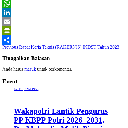
Twitter
WhatsApp
LinkedIn
Email
PrintFriendly
Post
Previous
Rapat Kerja Teknis (RAKERNIS) IKDST Tahun 2023
Share
navigation
Tinggalkan Balasan
Anda harus
masuk
untuk berkomentar.
Event
EVENT
NASIONAL
Wakapolri Lantik Pengurus
PP KBPP Polri 2026–2031,