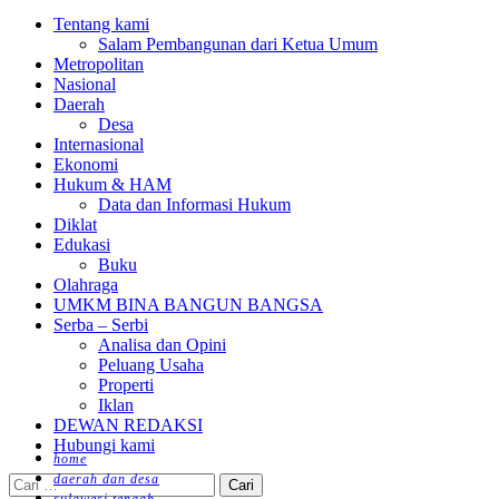
Menu
Tentang kami
Salam Pembangunan dari Ketua Umum
Metropolitan
Nasional
Daerah
Desa
Internasional
Ekonomi
Hukum & HAM
Data dan Informasi Hukum
Diklat
Edukasi
Buku
Olahraga
UMKM BINA BANGUN BANGSA
Serba – Serbi
Analisa dan Opini
Peluang Usaha
Properti
Iklan
DEWAN REDAKSI
Hubungi kami
home
daerah dan desa
Cari