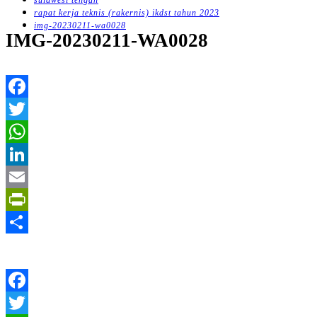
sulawesi tengah
untuk:
rapat kerja teknis (rakernis) ikdst tahun 2023
img-20230211-wa0028
IMG-20230211-WA0028
Facebook
Twitter
WhatsApp
LinkedIn
Email
PrintFriendly
Share
Facebook