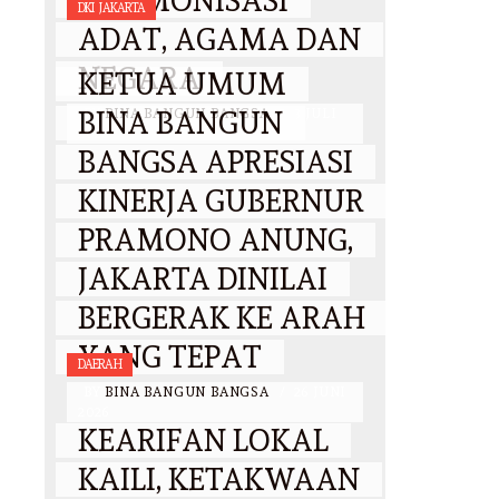
HARMONISASI
DKI JAKARTA
ADAT, AGAMA DAN
NEGARA
KETUA UMUM
BINA BANGUN
BY
BINA BANGUN BANGSA
/
3 JULI
2026
BANGSA APRESIASI
KINERJA GUBERNUR
PRAMONO ANUNG,
JAKARTA DINILAI
BERGERAK KE ARAH
YANG TEPAT
DAERAH
BY
BINA BANGUN BANGSA
/
26 JUNI
2026
KEARIFAN LOKAL
KAILI, KETAKWAAN