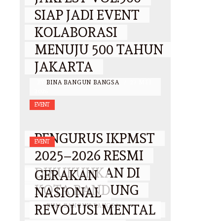
SIAP JADI EVENT
KOLABORASI
MENUJU 500 TAHUN
JAKARTA
BY
BINA BANGUN BANGSA
/
27 MEI
2026
EVENT
PENGURUS IKPMST
EVENT
2025–2026 RESMI
DIKUKUHKAN DI
GERAKAN
KOTA BANDUNG
NASIONAL
REVOLUSI MENTAL
BY
BINA BANGUN BANGSA
/
25
OKTOBER 2025