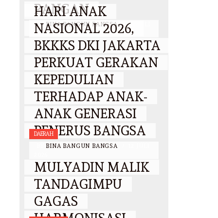
PANGAN
HARI ANAK
NASIONAL 2026,
BY
BINA BANGUN BANGSA
/
29 JULI
2026
BKKKS DKI JAKARTA
PERKUAT GERAKAN
KEPEDULIAN
TERHADAP ANAK-
ANAK GENERASI
PENERUS BANGSA
DAERAH
BY
BINA BANGUN BANGSA
/
12 JULI
2026
MULYADIN MALIK
TANDAGIMPU
GAGAS