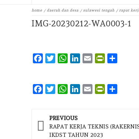
home
daerah dan desa
sulawesi tengah
rapat kerj
IMG-20230212-WA0003-1
Facebook
Twitter
WhatsApp
LinkedIn
Email
PrintFr
Shar
Facebook
Twitter
WhatsApp
LinkedIn
Email
PrintFr
Shar
Post
PREVIOUS
navigation
RAPAT KERJA TEKNIS (RAKERNI
IKDST TAHUN 2023