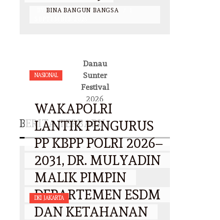
BY
BINA BANGUN BANGSA
/
1
SEPTEMBER 2025
Danau
Sunter
NASIONAL
Festival
2026
WAKAPOLRI
BERITA TERBARU
LANTIK PENGURUS
PP KBPP POLRI 2026–
2031, DR. MULYADIN
MALIK PIMPIN
DEPARTEMEN ESDM
DKI JAKARTA
DAN KETAHANAN