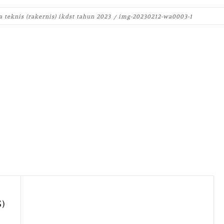
a teknis (rakernis) ikdst tahun 2023
img-20230212-wa0003-1
iendly
e
iendly
e
S)