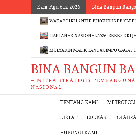
Skip
Kam. Agu 6th, 2026
Bina Bangun Bang
to
content
WAKAPOLRI LANTIK PENGURUS PP KBPP 
HARI ANAK NASIONAL 2026, BKKKS DKI
MULYADIN MALIK TANDAGIMPU GAGAS 
BINA BANGUN B
– MITRA STRATEGIS PEMBANGUN
NASIONAL –
TENTANG KAMI
METROPOL
DIKLAT
EDUKASI
OLAHR
HUBUNGI KAMI