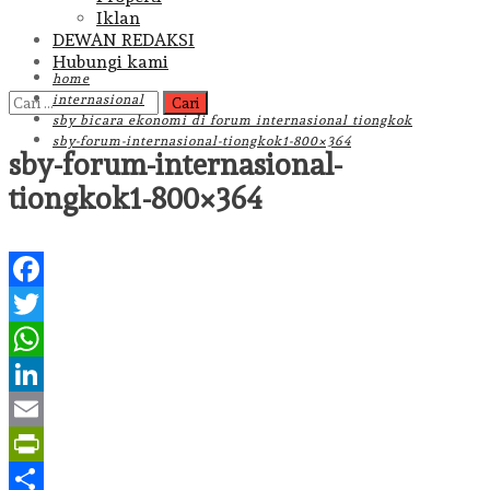
Iklan
DEWAN REDAKSI
Hubungi kami
home
Cari
internasional
untuk:
sby bicara ekonomi di forum internasional tiongkok
sby-forum-internasional-tiongkok1-800×364
sby-forum-internasional-
tiongkok1-800×364
Facebook
Twitter
WhatsApp
LinkedIn
Email
PrintFriendly