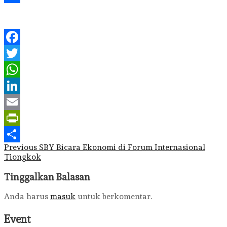
Share
Facebook
Twitter
WhatsApp
LinkedIn
Email
PrintFriendly
Post
Previous
SBY Bicara Ekonomi di Forum Internasional
Share
Tiongkok
navigation
Tinggalkan Balasan
Anda harus
masuk
untuk berkomentar.
Event