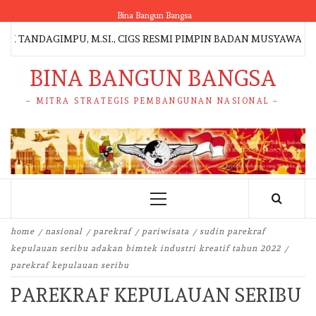
Skip
Bina Bangun Bangsa
to
ANDAGIMPU, M.SI., CIGS RESMI PIMPIN BADAN MUSYAWARAH ADA
content
BINA BANGUN BANGSA
– MITRA STRATEGIS PEMBANGUNAN NASIONAL –
Primary
Menu
home
nasional
parekraf
pariwisata
sudin parekraf
kepulauan seribu adakan bimtek industri kreatif tahun 2022
parekraf kepulauan seribu
PAREKRAF KEPULAUAN SERIBU