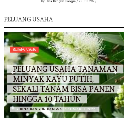
By
Bina Bangun Bangsa
/
28 Juli 2025
PELUANG USAHA
PELUANG USAHA
PELUANG USAHA TANAMAN
MINYAK KAYU PUTIH,
SEKALI TANAM BISA PANEN
HINGGA 10 TAHUN
BY
BINA BANGUN BANGSA
/
11 MARET 2022