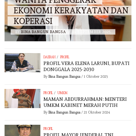
EKONOMI KERAKYATAN DAN
KOPERASI
BY
BINA BANGUN BANGSA
/
14 SEPTEMBER 2025
/
DAERAH
PROFIL
PROFIL VERA ELENA LARUNI, BUPATI
DONGGALA 2025-2030
By
Bina Bangun Bangsa
/
1 Oktober 2025
/
PROFIL
UMKM
MAMAN ABDURRAHMAN: MENTERI
UMKM KABINET MERAH PUTIH
By
Bina Bangun Bangsa
/
21 Oktober 2024
PROFIL
PROFIL MAYOR JENDERAL TNI