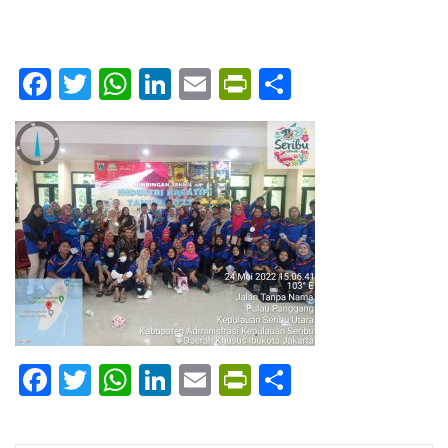
Facebook
Twitter
WhatsApp
LinkedIn
Email
PrintFriendly
Share
Facebook
Twitter
WhatsApp
LinkedIn
Email
PrintFriendly
Share