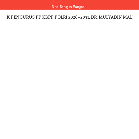
Skip
Bina Bangun Bangsa
to
K PENGURUS PP KBPP POLRI 2026–2031, DR. MULYADIN MALIK 
content