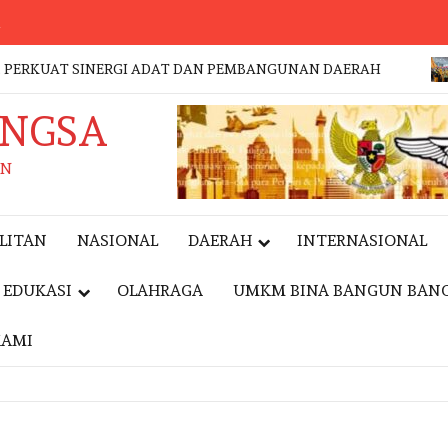
a
UAT SINERGI ADAT DAN PEMBANGUNAN DAERAH
DR. M
ANGSA
AN
LITAN
NASIONAL
DAERAH
INTERNASIONAL
EDUKASI
OLAHRAGA
UMKM BINA BANGUN BAN
KAMI
VENT
EVENT
NASIONAL
GERAKAN
NASIONAL
WAKAPOLR