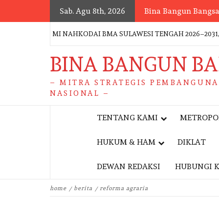
Skip
Sab. Agu 8th, 2026
Bina Bangun Bangs
to
content
PU RESMI NAHKODAI BMA SULAWESI TENGAH 2026–2031, PERK
BINA BANGUN B
– MITRA STRATEGIS PEMBANGUN
NASIONAL –
TENTANG KAMI
METROPO
HUKUM & HAM
DIKLAT
DEWAN REDAKSI
HUBUNGI 
E
home
berita
reforma agraria