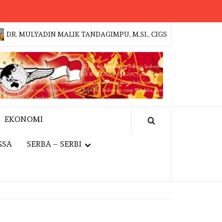
ULYADIN MALIK TANDAGIMPU, M.SI., CIGS RESMI PIMPIN BADAN
EKONOMI
GSA
SERBA – SERBI
EVENT
I
JAKFEST 2026