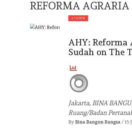
REFORMA AGRARIA
ATR/BPN
AHY: Reforma A
Sudah on The 
O
Jakarta, BINA BANGU
Ruang/Badan Pertanah
By
Bina Bangun Bangsa
/
15 