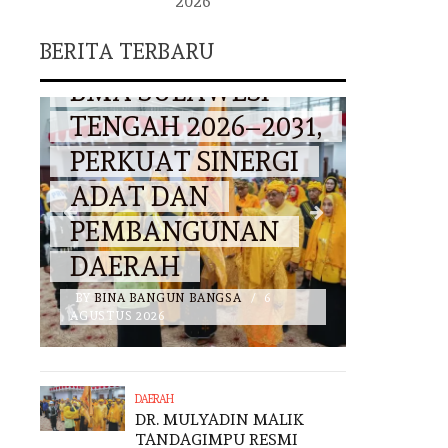
2026
IMPU
TANDAGIMPU, M.SI.,
BERITA TERBARU
AHKODAI
CIGS RESMI PIMPIN
AWESI
BADAN
026–2031,
MUSYAWARAH
SINERGI
ADAT PROVINSI
N
SULAWESI TENGAH,
GUNAN
MASA BHAKTI 2026-
2031
 BANGSA
/
6
BY
BINA BANGUN BANGSA
/
6
AGUSTUS 2026
DAERAH
DR. MULYADIN MALIK
TANDAGIMPU RESMI