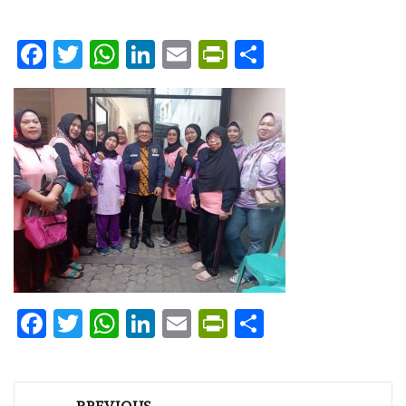
Facebook
Twitter
WhatsApp
LinkedIn
Email
PrintFriendly
Share
Facebook
Twitter
WhatsApp
LinkedIn
Email
PrintFriendly
Share
Post