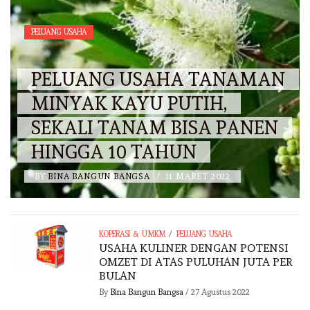
PELUANG USAHA
PELUANG USAHA TANAMAN
MINYAK KAYU PUTIH,
SEKALI TANAM BISA PANEN
HINGGA 10 TAHUN
BY
BINA BANGUN BANGSA
/
11 MARET 2022
/
KOPERASI & UMKM
PELUANG USAHA
USAHA KULINER DENGAN POTENSI
OMZET DI ATAS PULUHAN JUTA PER
BULAN
By
Bina Bangun Bangsa
/
27 Agustus 2022