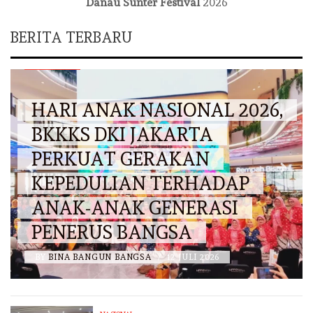
Danau Sunter Festival
2026
BERITA TERBARU
DKI JAKARTA
HARI ANAK NASIONAL 2026,
BKKKS DKI JAKARTA
PERKUAT GERAKAN
KEPEDULIAN TERHADAP
ANAK-ANAK GENERASI
PENERUS BANGSA
BY
BINA BANGUN BANGSA
/
12 JULI 2026