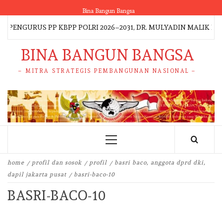
Skip
Bina Bangun Bangsa
to
ENGURUS PP KBPP POLRI 2026–2031, DR. MULYADIN MALIK PI
content
BINA BANGUN BANGSA
– MITRA STRATEGIS PEMBANGUNAN NASIONAL –
Primary
Menu
home
profil dan sosok
profil
basri baco, anggota dprd dki,
dapil jakarta pusat
basri-baco-10
BASRI-BACO-10