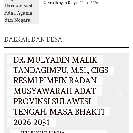
By
Bina Bangun Bangsa
/
3 Juli 2026
DAERAH DAN DESA
DAERAH
DR. MULYADIN MALIK
TANDAGIMPU, M.SI., CIGS
RESMI PIMPIN BADAN
MUSYAWARAH ADAT
PROVINSI SULAWESI
N
TENGAH, MASA BHAKTI
2026-2031
BY
BINA BANGUN BANGSA
/
6 AGUSTUS 2026