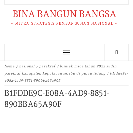
BINA BANGUN BANGSA
– MITRA STRATEGIS PEMBANGUNAN NASIONAL –
Primary
Menu
home
nasional
parekraf
bimtek mice tahun 2022 sudin
parekraf kabupaten kepulauan seribu di pulau tidung
b1fdde9c-
e08a-4ad9-8851-890bba65a90f
B1FDDE9C-E08A-4AD9-8851-
890BBA65A90F