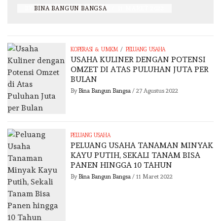
BY
BINA BANGUN BANGSA
/
11 MARET 2022
/
KOPERASI & UMKM
PELUANG USAHA
USAHA KULINER DENGAN POTENSI
OMZET DI ATAS PULUHAN JUTA PER
BULAN
By
Bina Bangun Bangsa
/
27 Agustus 2022
PELUANG USAHA
PELUANG USAHA TANAMAN MINYAK
KAYU PUTIH, SEKALI TANAM BISA
PANEN HINGGA 10 TAHUN
By
Bina Bangun Bangsa
/
11 Maret 2022