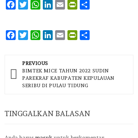
Facebook
Twitter
WhatsApp
LinkedIn
Email
PrintFriendly
Share
Facebook
Twitter
WhatsApp
LinkedIn
Email
PrintFriendly
Share
Post
PREVIOUS
navigation
BIMTEK MICE TAHUN 2022 SUDIN
PAREKRAF KABUPATEN KEPULAUAN
SERIBU DI PULAU TIDUNG
TINGGALKAN BALASAN
Anda harus
masuk
untuk berkomentar.