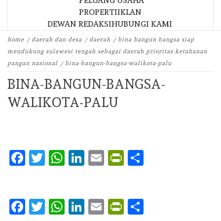
PELUANG USAHA
PROPERTI
IKLAN
DEWAN REDAKSI
HUBUNGI KAMI
home
daerah dan desa
daerah
bina bangun bangsa siap
mendukung sulawesi tengah sebagai daerah prioritas ketahanan
pangan nasional
bina-bangun-bangsa-walikota-palu
BINA-BANGUN-BANGSA-
WALIKOTA-PALU
Facebook
Twitter
WhatsApp
LinkedIn
Email
PrintFriendly
Share
Facebook
Twitter
WhatsApp
LinkedIn
Email
PrintFriendly
Share