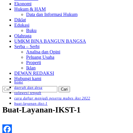
Ekonomi
Hukum & HAM
Data dan Informasi Hukum
Diklat
Edukasi
Buku
Olahraga
UMKM BINA BANGUN BANGSA
Serba – Serbi
Analisa dan Opini
Peluang Usaha
Properti
Iklan
DEWAN REDAKSI
Hubungi kami
home
daerah dan desa
Cari
sulawesi tengah
untuk:
cara daftar menjadi peserta mubes ikst 2022
buat-layanan-ikst-1
Buat-Layanan-IKST-1