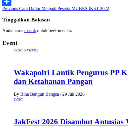
PrintFriendly
Post
Previous
Cara Daftar Menjadi Peserta MUBES IKST 2022
Share
navigation
Tinggalkan Balasan
Anda harus
masuk
untuk berkomentar.
Event
EVENT
NASIONAL
Wakapolri Lantik Pengurus PP K
dan Ketahanan Pangan
By
Bina Bangun Bangsa
/
29 Juli 2026
EVENT
JakFest 2026 Disambut Antusias