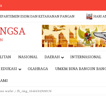
sa
EMEN ESDM DAN KETAHANAN PANGAN
HARI ANAK NASI
ANGSA
AN
LITAN
NASIONAL
DAERAH
INTERNASIONAL
EDUKASI
OLAHRAGA
UMKM BINA BANGUN BAN
KAMI
EVENT
oso wafat
fb_img_1646692908176
JAKFEST 2026