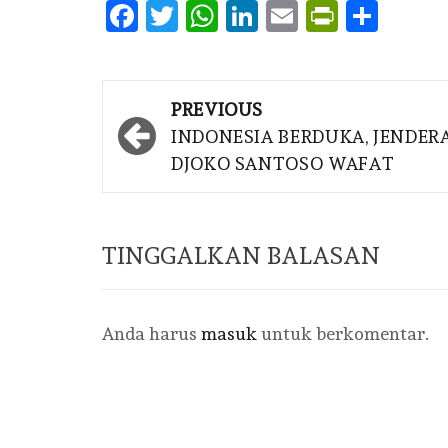
Facebook
Twitter
WhatsApp
LinkedIn
Email
PrintFr
Shar
Post
DAERAH
PREVIOUS
navigation
INDONESIA BERDUKA, JENDER
KEARI
DJOKO SANTOSO WAFAT
KAILI
ISLAM,
TINGGALKAN BALASAN
PELAJ
DARI T
Anda harus
masuk
untuk berkomentar.
PALU
BY
BINA BAN
2026