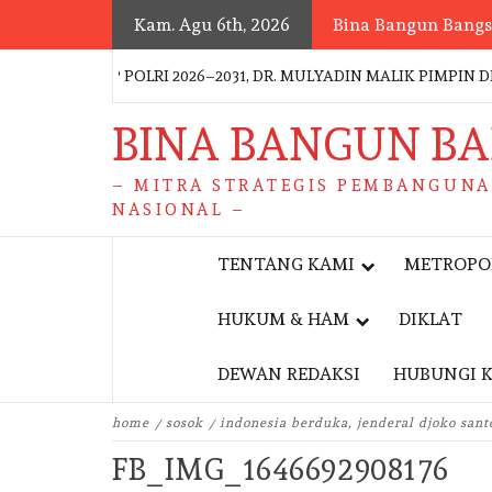
Skip
Kam. Agu 6th, 2026
Bina Bangun Bang
to
content
 KBPP POLRI 2026–2031, DR. MULYADIN MALIK PIMPIN DEPART
BINA BANGUN B
– MITRA STRATEGIS PEMBANGUN
NASIONAL –
TENTANG KAMI
METROPO
HUKUM & HAM
DIKLAT
DEWAN REDAKSI
HUBUNGI 
home
sosok
indonesia berduka, jenderal djoko sant
FB_IMG_1646692908176