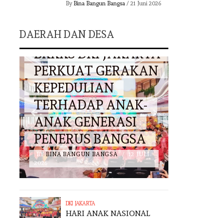
By
Bina Bangun Bangsa
/
21 Juni 2026
KET
DAERAH
DAERAH DAN DESA
BINA
TA
MULYADIN MALIK
BANG
AN
TANDAGIMPU
KINE
GAGAS
PRAM
HARMONISASI
JAKA
ADAT, AGAMA DAN
BERG
NEGARA
YANG
I
BY
BINA BANGUN BANGSA
/
3 JULI
BY
BINA 
2026
2026
DKI JAKARTA
HARI ANAK NASIONAL