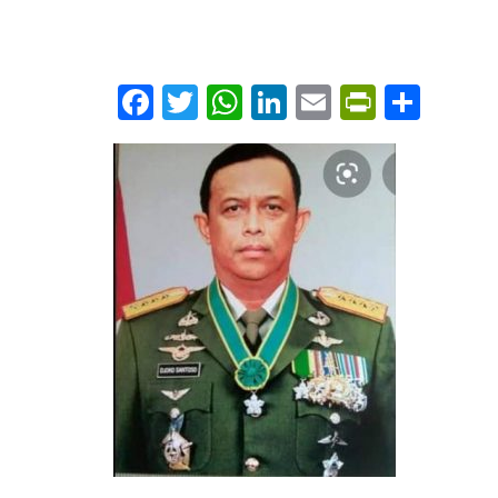
EVENT
Facebook
Twitter
WhatsApp
LinkedIn
Email
PrintFr
Shar
DOKUM
FOTO
KEGIA
JALAN 
IKDST 
BY
BINA BAN
SEPTEMBER 20