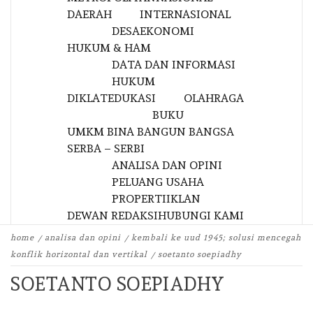
DAERAH
INTERNASIONAL
DESA
EKONOMI
HUKUM & HAM
DATA DAN INFORMASI
HUKUM
DIKLAT
EDUKASI
OLAHRAGA
BUKU
UMKM BINA BANGUN BANGSA
SERBA – SERBI
ANALISA DAN OPINI
PELUANG USAHA
PROPERTI
IKLAN
DEWAN REDAKSI
HUBUNGI KAMI
home
analisa dan opini
kembali ke uud 1945; solusi mencegah
konflik horizontal dan vertikal
soetanto soepiadhy
SOETANTO SOEPIADHY