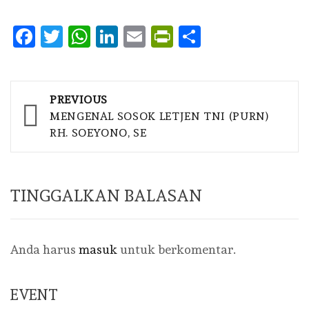
Facebook
Twitter
WhatsApp
LinkedIn
Email
PrintFriendly
Share
Post
PREVIOUS
navigation
MENGENAL SOSOK LETJEN TNI (PURN)
RH. SOEYONO, SE
TINGGALKAN BALASAN
Anda harus
masuk
untuk berkomentar.
EVENT