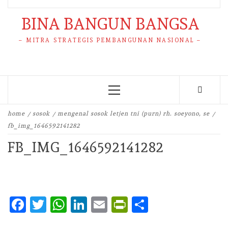
BINA BANGUN BANGSA
– MITRA STRATEGIS PEMBANGUNAN NASIONAL –
Primary
Menu
home
sosok
mengenal sosok letjen tni (purn) rh. soeyono, se
fb_img_1646592141282
FB_IMG_1646592141282
Facebook
Twitter
WhatsApp
LinkedIn
Email
PrintFriendly
Share