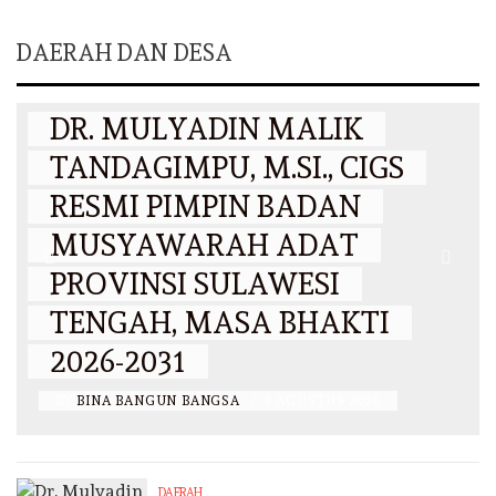
DAERAH DAN DESA
DAERAH
DR. MULYADIN MALIK
TANDAGIMPU, M.SI., CIGS
RESMI PIMPIN BADAN
MUSYAWARAH ADAT
PROVINSI SULAWESI
N
TENGAH, MASA BHAKTI
2026-2031
BY
BINA BANGUN BANGSA
/
6 AGUSTUS 2026
DAERAH