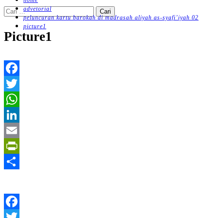
home
advetorial
Cari
peluncuran kartu barokah di madrasah aliyah as-syafi’iyah 02
untuk:
picture1
Picture1
Facebook
Twitter
WhatsApp
LinkedIn
Email
PrintFriendly
Share
Facebook