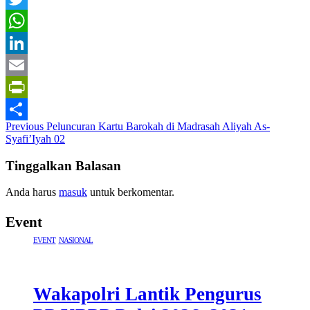
Twitter
WhatsApp
LinkedIn
Email
PrintFriendly
Post
Previous
Peluncuran Kartu Barokah di Madrasah Aliyah As-
Share
Syafi’Iyah 02
navigation
Tinggalkan Balasan
Anda harus
masuk
untuk berkomentar.
Event
EVENT
NASIONAL
Wakapolri Lantik Pengurus