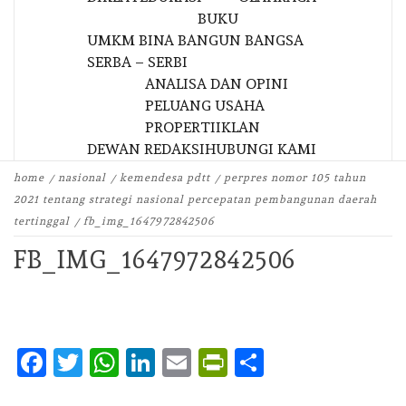
BUKU
UMKM BINA BANGUN BANGSA
SERBA – SERBI
ANALISA DAN OPINI
PELUANG USAHA
PROPERTI
IKLAN
DEWAN REDAKSI
HUBUNGI KAMI
home
nasional
kemendesa pdtt
perpres nomor 105 tahun
2021 tentang strategi nasional percepatan pembangunan daerah
tertinggal
fb_img_1647972842506
FB_IMG_1647972842506
Facebook
Twitter
WhatsApp
LinkedIn
Email
PrintFriendly
Share