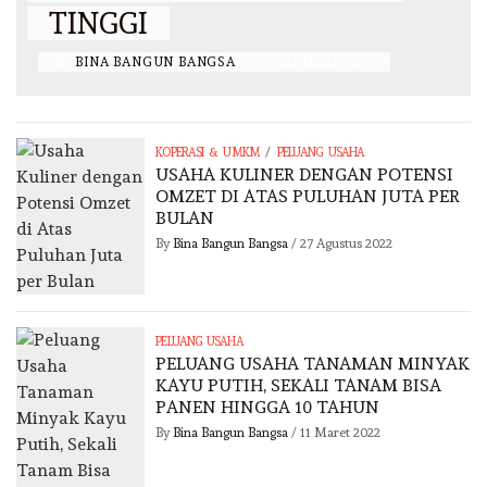
TINGGI
BY
BINA BANGUN BANGSA
/
15 JANUARI 2020
/
KOPERASI & UMKM
PELUANG USAHA
USAHA KULINER DENGAN POTENSI
OMZET DI ATAS PULUHAN JUTA PER
BULAN
By
Bina Bangun Bangsa
/
27 Agustus 2022
PELUANG USAHA
PELUANG USAHA TANAMAN MINYAK
KAYU PUTIH, SEKALI TANAM BISA
PANEN HINGGA 10 TAHUN
By
Bina Bangun Bangsa
/
11 Maret 2022