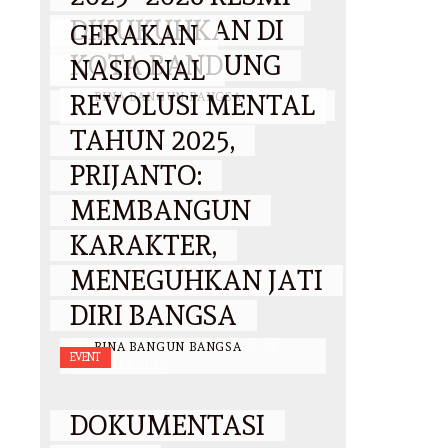
DIKUKUHKAN DI
GERAKAN
KOTA BANDUNG
NASIONAL
REVOLUSI MENTAL
BY
BINA BANGUN BANGSA
/
25
OKTOBER 2025
TAHUN 2025,
PRIJANTO:
MEMBANGUN
KARAKTER,
MENEGUHKAN JATI
DIRI BANGSA
BY
BINA BANGUN BANGSA
/
23
EVENT
OKTOBER 2025
DOKUMENTASI