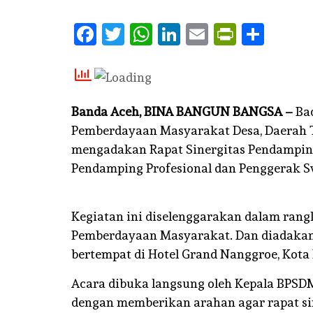
Facebook
Twitter
WhatsApp
LinkedIn
Email
PrintFr
Shar
Banda Aceh, BINA BANGUN BANGSA –
Ba
Pemberdayaan Masyarakat Desa, Daerah 
mengadakan Rapat Sinergitas Pendampin
Pendamping Profesional dan Penggerak Sw
Kegiatan ini diselenggarakan dalam rangk
Pemberdayaan Masyarakat. Dan diadakan se
bertempat di Hotel Grand Nanggroe, Kota
Acara dibuka langsung oleh Kepala BPSDM-
dengan memberikan arahan agar rapat sin