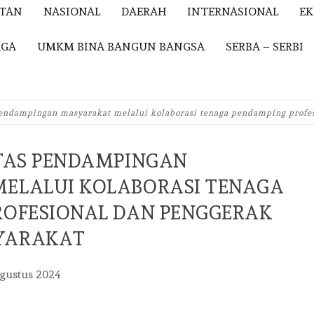
ITAN
NASIONAL
DAERAH
INTERNASIONAL
E
AGA
UMKM BINA BANGUN BANGSA
SERBA – SERBI
 pendampingan masyarakat melalui kolaborasi tenaga pendamping profe
ITAS PENDAMPINGAN
ELALUI KOLABORASI TENAGA
ROFESIONAL DAN PENGGERAK
YARAKAT
gustus 2024