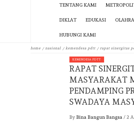
TENTANG KAMI
METROPOL
DIKLAT
EDUKASI
OLAHR
HUBUNGI KAMI
home
nasional
kemendesa pdtt
rapat sinergitas
KEMENDESA PDTT
RAPAT SINERG
MASYARAKAT M
PENDAMPING P
SWADAYA MAS
By
Bina Bangun Bangsa
/
2 A