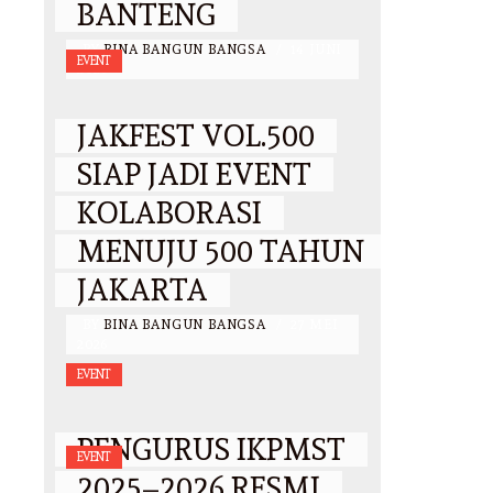
BANTENG
BY
BINA BANGUN BANGSA
/
14 JUNI
EVENT
2026
JAKFEST VOL.500
SIAP JADI EVENT
KOLABORASI
MENUJU 500 TAHUN
JAKARTA
BY
BINA BANGUN BANGSA
/
27 MEI
2026
EVENT
PENGURUS IKPMST
EVENT
2025–2026 RESMI