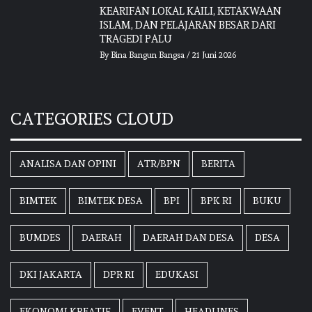
KEARIFAN LOKAL KAILI, KETAKWAAN
ISLAM, DAN PELAJARAN BESAR DARI
TRAGEDI PALU
By
Bina Bangun Bangsa
/
21 Juni 2026
CATEGORIES CLOUD
ANALISA DAN OPINI
ATR/BPN
BERITA
BIMTEK
BIMTEK DESA
BPI
BPK RI
BUKU
BUMDES
DAERAH
DAERAH DAN DESA
DESA
DKI JAKARTA
DPR RI
EDUKASI
EKONOMI KREATIF
EVENT
HEADLINES