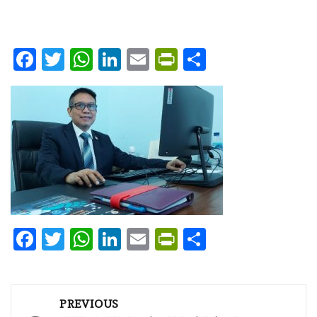
Facebook
Twitter
WhatsApp
LinkedIn
Email
PrintFriendly
Share
Facebook
Twitter
WhatsApp
LinkedIn
Email
PrintFriendly
Share
Post
PREVIOUS