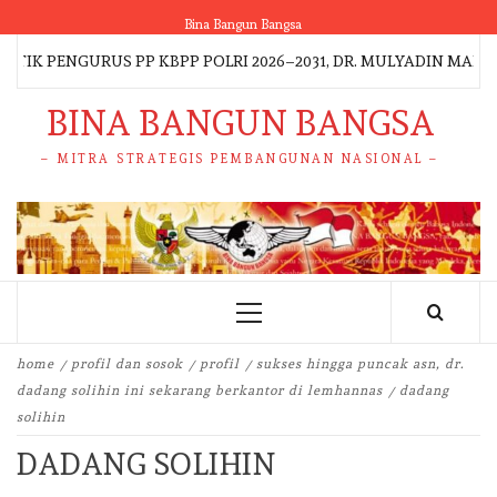
Skip
Bina Bangun Bangsa
to
K PENGURUS PP KBPP POLRI 2026–2031, DR. MULYADIN MALIK
content
BINA BANGUN BANGSA
– MITRA STRATEGIS PEMBANGUNAN NASIONAL –
Primary
Menu
home
profil dan sosok
profil
sukses hingga puncak asn, dr.
dadang solihin ini sekarang berkantor di lemhannas
dadang
solihin
DADANG SOLIHIN