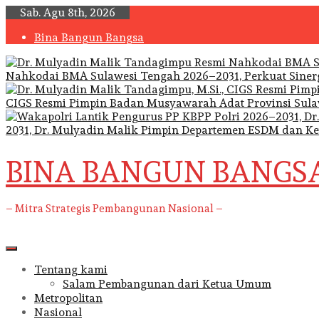
Skip
Sab. Agu 8th, 2026
to
Bina Bangun Bangsa
content
Nahkodai BMA Sulawesi Tengah 2026–2031, Perkuat Sine
CIGS Resmi Pimpin Badan Musyawarah Adat Provinsi Sula
2031, Dr. Mulyadin Malik Pimpin Departemen ESDM dan K
BINA BANGUN BANGS
– Mitra Strategis Pembangunan Nasional –
Primary
Menu
Tentang kami
Salam Pembangunan dari Ketua Umum
Metropolitan
Nasional