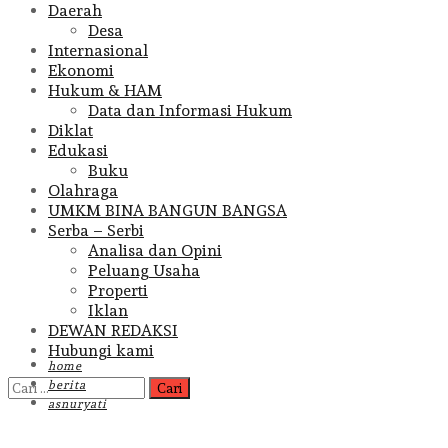
Daerah
Desa
Internasional
Ekonomi
Hukum & HAM
Data dan Informasi Hukum
Diklat
Edukasi
Buku
Olahraga
UMKM BINA BANGUN BANGSA
Serba – Serbi
Analisa dan Opini
Peluang Usaha
Properti
Iklan
DEWAN REDAKSI
Hubungi kami
home
Cari
berita
untuk:
asnuryati