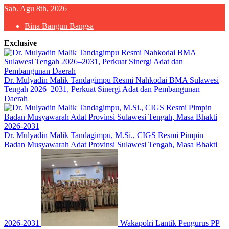
Skip
Sab. Agu 8th, 2026
to
Bina Bangun Bangsa
content
Exclusive
Dr. Mulyadin Malik Tandagimpu Resmi Nahkodai BMA Sulawesi
Tengah 2026–2031, Perkuat Sinergi Adat dan Pembangunan
Daerah
Dr. Mulyadin Malik Tandagimpu, M.Si., CIGS Resmi Pimpin
Badan Musyawarah Adat Provinsi Sulawesi Tengah, Masa Bhakti
2026-2031
Wakapolri Lantik Pengurus PP