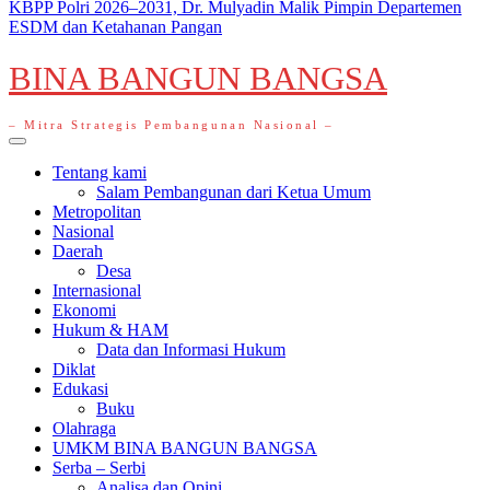
KBPP Polri 2026–2031, Dr. Mulyadin Malik Pimpin Departemen
ESDM dan Ketahanan Pangan
BINA BANGUN BANGSA
– Mitra Strategis Pembangunan Nasional –
Primary
Menu
Tentang kami
Salam Pembangunan dari Ketua Umum
Metropolitan
Nasional
Daerah
Desa
Internasional
Ekonomi
Hukum & HAM
Data dan Informasi Hukum
Diklat
Edukasi
Buku
Olahraga
UMKM BINA BANGUN BANGSA
Serba – Serbi
Analisa dan Opini