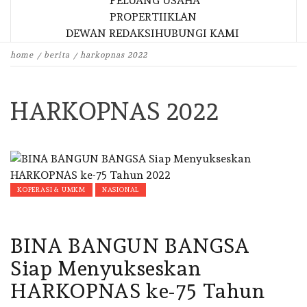
PELUANG USAHA
PROPERTI
IKLAN
DEWAN REDAKSI
HUBUNGI KAMI
home
berita
harkopnas 2022
HARKOPNAS 2022
KOPERASI & UMKM
NASIONAL
BINA BANGUN BANGSA
Siap Menyukseskan
HARKOPNAS ke-75 Tahun