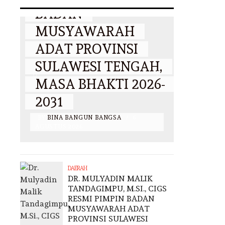
I
BADAN
PP KB
UR
MUSYAWARAH
2031,
,
ADAT PROVINSI
MALI
SULAWESI TENGAH,
DEPA
AH
MASA BHAKTI 2026-
DAN 
2031
PAN
I
BY
BINA BANGUN BANGSA
/
6
BY
BINA 
AGUSTUS 2026
2026
DAERAH
DR. MULYADIN MALIK
TANDAGIMPU, M.SI., CIGS
RESMI PIMPIN BADAN
MUSYAWARAH ADAT
PROVINSI SULAWESI