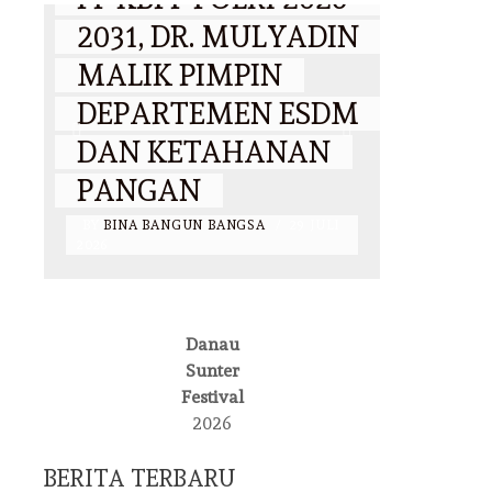
2031, DR. MULYADIN
RIBU
MALIK PIMPIN
PENG
DEPARTEMEN ESDM
RAM
TI
DAN KETAHANAN
LAP
PANGAN
BANT
BY
BINA BANGUN BANGSA
/
29 JULI
BY
BINA 
2026
2026
DAERAH
Danau
DR. MULYADIN
Sunter
EVENT
NAS
Festival
MALIK
2026
TANDAGIMPU, M.SI.,
WAKA
BERITA TERBARU
CIGS RESMI PIMPIN
LANT