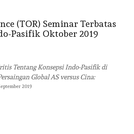
PRIJANTO:
MEMBANGUN
ence (TOR) Seminar Terbatas
KARAKTER,
do-Pasifik Oktober 2019
MENEGUHKAN JA
DIRI BANGSA
BY
BINA BANGUN BANGSA
/
23
ritis Tentang Konsepsi Indo-Pasifik di
OKTOBER 2025
rsaingan Global AS versus Cina:
September 2019
DKI JAKARTA
KETUA UMUM
BINA BANGUN