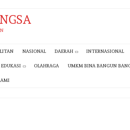
ANGSA
AN
LITAN
NASIONAL
DAERAH
INTERNASIONAL
EDUKASI
OLAHRAGA
UMKM BINA BANGUN BAN
KAMI
EVENT
GERAKAN
NASIONAL
REVOLUSI MENTA
TAHUN 2025,