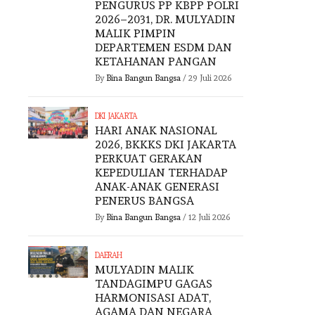
PENGURUS PP KBPP POLRI
2026–2031, DR. MULYADIN
MALIK PIMPIN
DEPARTEMEN ESDM DAN
KETAHANAN PANGAN
By
Bina Bangun Bangsa
/
29 Juli 2026
DKI JAKARTA
HARI ANAK NASIONAL
2026, BKKKS DKI JAKARTA
PERKUAT GERAKAN
KEPEDULIAN TERHADAP
ANAK-ANAK GENERASI
PENERUS BANGSA
By
Bina Bangun Bangsa
/
12 Juli 2026
DAERAH
DAERAH
DAERAH
MULYADIN MALIK
TANDAGIMPU GAGAS
HARMONISASI ADAT,
DR. MULYADIN
DR. MUL
AGAMA DAN NEGARA