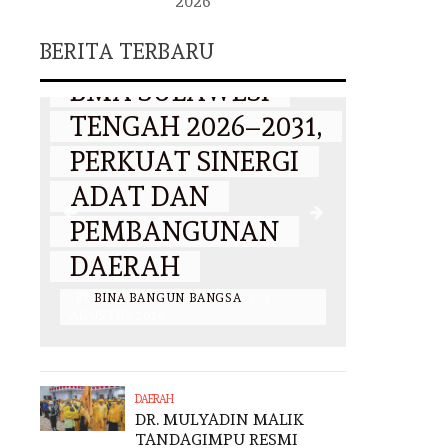
2026
DAGIMPU
TANDAGIMPU, M.
BERITA TERBARU
I NAHKODAI
CIGS RESMI PIM
 SULAWESI
BADAN
AH 2026–2031,
MUSYAWARAH
UAT SINERGI
ADAT PROVINSI
T DAN
SULAWESI TENG
BANGUNAN
MASA BHAKTI 2
RAH
2031
 BANGUN BANGSA
/
6
BY
BINA BANGUN BANGSA
/
6
2026
AGUSTUS 2026
DAERAH
DR. MULYADIN MALIK
TANDAGIMPU RESMI