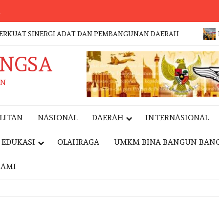
a
AT SINERGI ADAT DAN PEMBANGUNAN DAERAH
DR. MU
ANGSA
AN
LITAN
NASIONAL
DAERAH
INTERNASIONAL
EDUKASI
OLAHRAGA
UMKM BINA BANGUN BAN
KAMI
EVENT
EVENT
NASIO
GERAKAN
NASIONAL
WAKA