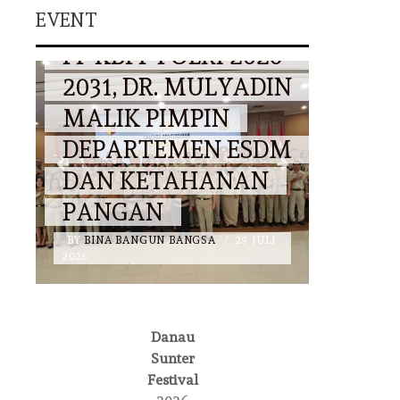
EVENT
K PENGURUS
DISAMBUT
P POLRI 2026–
ANTUSIAS WARG
DR. MULYADIN
RIBUAN
 PIMPIN
PENGUNJUNG
TEMEN ESDM
RAMAIKAN
KETAHANAN
LAPANGAN
AN
BANTENG
NGUN BANGSA
/
29 JULI
BY
BINA BANGUN BANGSA
/
14 JU
2026
DAERAH
Danau
MULYADIN
DR. MULYADIN
Sunter
Festival
IK
MALIK