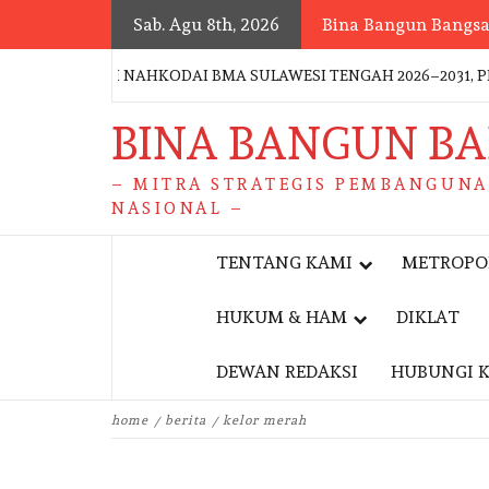
Skip
Sab. Agu 8th, 2026
Bina Bangun Bangs
to
content
U RESMI NAHKODAI BMA SULAWESI TENGAH 2026–2031, PERKU
BINA BANGUN B
– MITRA STRATEGIS PEMBANGUN
NASIONAL –
TENTANG KAMI
METROPO
HUKUM & HAM
DIKLAT
DEWAN REDAKSI
HUBUNGI 
home
berita
kelor merah