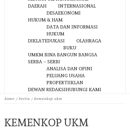
DAERAH
INTERNASIONAL
DESA
EKONOMI
HUKUM & HAM
DATA DAN INFORMASI
HUKUM
DIKLAT
EDUKASI
OLAHRAGA
BUKU
UMKM BINA BANGUN BANGSA
SERBA – SERBI
ANALISA DAN OPINI
PELUANG USAHA
PROPERTI
IKLAN
DEWAN REDAKSI
HUBUNGI KAMI
home
berita
kemenkop ukm
KEMENKOP UKM