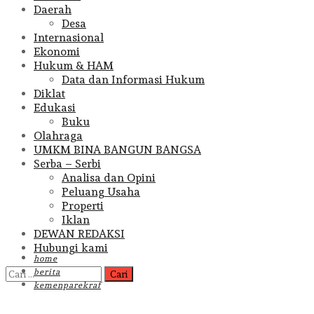
Daerah
Desa
Internasional
Ekonomi
Hukum & HAM
Data dan Informasi Hukum
Diklat
Edukasi
Buku
Olahraga
UMKM BINA BANGUN BANGSA
Serba – Serbi
Analisa dan Opini
Peluang Usaha
Properti
Iklan
DEWAN REDAKSI
Hubungi kami
home
Cari
berita
untuk:
kemenparekraf