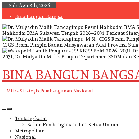
Skip
Sab. Agu 8th, 2026
to
Bina Bangun Bangsa
content
Nahkodai BMA Sulawesi Tengah 2026–2031, Perkuat Sine
CIGS Resmi Pimpin Badan Musyawarah Adat Provinsi Sula
2031, Dr. Mulyadin Malik Pimpin Departemen ESDM dan K
BINA BANGUN BANGS
– Mitra Strategis Pembangunan Nasional –
Primary
Menu
Tentang kami
Salam Pembangunan dari Ketua Umum
Metropolitan
Nasional