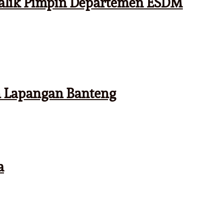
Malik Pimpin Departemen ESDM
n Lapangan Banteng
a