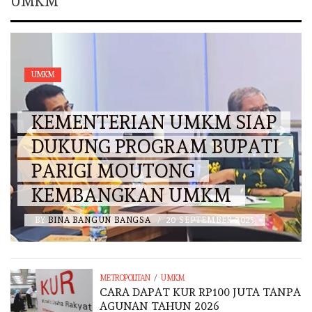
UMKM
UMKM
KEMENTERIAN UMKM SIAP
DUKUNG PROGRAM BUPATI
PARIGI MOUTONG
KEMBANGKAN UMKM
BY
BINA BANGUN BANGSA
/
20 SEPTEMBER 2025
/
METROPOLITAN
UMKM
CARA DAPAT KUR RP100 JUTA TANPA
AGUNAN TAHUN 2026