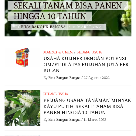
SEKALI TANAM BISA PANEN
HINGGA 10 TAHUN
BY
BINA BANGUN BANGSA
/
11 MARET 2022
/
KOPERASI & UMKM
PELUANG USAHA
USAHA KULINER DENGAN POTENSI
OMZET DI ATAS PULUHAN JUTA PER
BULAN
By
Bina Bangun Bangsa
/
27 Agustus 2022
PELUANG USAHA
PELUANG USAHA TANAMAN MINYAK
KAYU PUTIH, SEKALI TANAM BISA
PANEN HINGGA 10 TAHUN
By
Bina Bangun Bangsa
/
11 Maret 2022