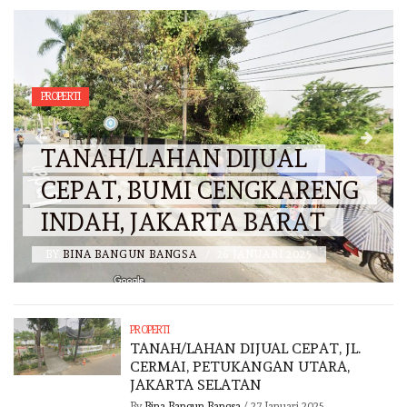
PROPERTI
TANAH/LAHAN DIJUAL
CEPAT, BUMI CENGKARENG
INDAH, JAKARTA BARAT
BY
BINA BANGUN BANGSA
/
26 JANUARI 2025
PROPERTI
TANAH/LAHAN DIJUAL CEPAT, JL.
CERMAI, PETUKANGAN UTARA,
JAKARTA SELATAN
By
Bina Bangun Bangsa
/
27 Januari 2025