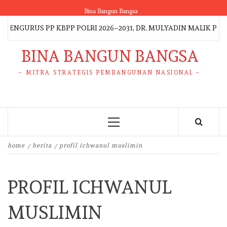
Skip
Bina Bangun Bangsa
to
NGURUS PP KBPP POLRI 2026–2031, DR. MULYADIN MALIK PIMP
content
BINA BANGUN BANGSA
– MITRA STRATEGIS PEMBANGUNAN NASIONAL –
Primary
Menu
home
berita
profil ichwanul muslimin
PROFIL ICHWANUL
MUSLIMIN