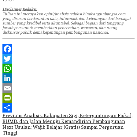
Disclaimer Redaksi:
Tulisan ini merupakan opini/analisis redaksi binabangunbangsa.com
yang disusun berdasarkan data, informasi, dan keterangan dari berbagai
sumber yang kredibel serta akuntabel. Sebagai bagian dari tanggung
jawab pers untuk memberikan pencerahan, wawasan, dan ruang
diskursus publik demi kepentingan pembangunan nasional.
Facebook
Twitter
WhatsApp
LinkedIn
Email
PrintFriendly
Post
Previous
Analisis: Kabupaten Sigi, Ketergantungan Fiskal,
Share
BUMD, dan Jalan Menuju Kemandirian Pembangunan
navigation
Next
Usulan: Wajib Belajar (Gratis) Sampai Perguruan
Tinggi