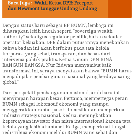
Baca Juga :
Wakil Ketua DPR: Freeport
dan Newmont Langgar Undang Undang
Dengan status baru sebagai BP BUMN, lembaga ini
diharapkan lebih lincah seperti “sovereign wealth
authority” sekaligus regulator pemilik, bukan sekadar
operator kebijakan. DPR dalam putusannya menekankan
bahwa badan ini akan berfokus pada tata kelola
korporasi yang sehat, transparan, dan bebas dari
intervensi politik praktis. Ketua Umum DPN BINA
BANGUN BANGSA, Nur Ridwan menyambut baik
transformasi ini, seraya menyatakan bahwa “BUMN harus
menjadi pilar pembangunan nasional yang berdaya saing
global.”
Dari perspektif pembangunan nasional, arah baru ini
menyimpan harapan besar. Pertama, mempertegas peran
BUMN sebagai lokomotif ekonomi yang mampu
menggerakkan rantai pasok domestik dan memperkuat
industri strategis nasional. Kedua, meningkatkan
kepercayaan investor dan mitra internasional karena tata
kelola yang lebih akuntabel. Ketiga, memperkuat fungsi
redistribusi ekonomi melalui BUMN yang sehat dan