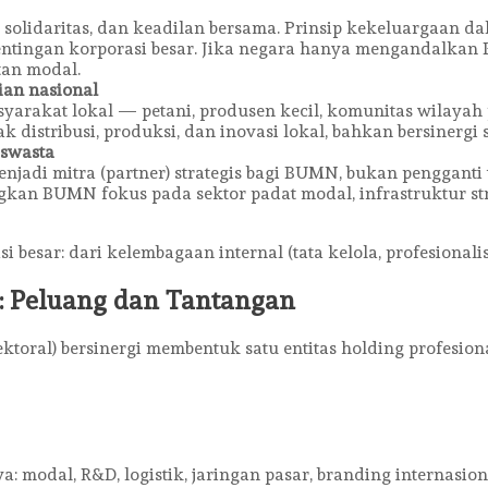
g, solidaritas, dan keadilan bersama. Prinsip kekeluargaa
ntingan korporasi besar. Jika negara hanya mengandalkan
tan modal.
ian nasional
rakat lokal — petani, produsen kecil, komunitas wilayah p
ak distribusi, produksi, dan inovasi lokal, bahkan bersinerg
 swasta
adi mitra (partner) strategis bagi BUMN, bukan pengganti t
ngkan BUMN fokus pada sektor padat modal, infrastruktur str
 besar: dari kelembagaan internal (tata kelola, profesional
: Peluang dan Tantangan
ktoral) bersinergi membentuk satu entitas holding profesion
modal, R&D, logistik, jaringan pasar, branding internasiona