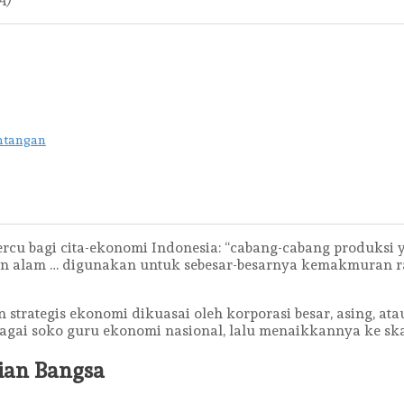
A)
ntangan
ercu bagi cita-ekonomi Indonesia: “cab­ang-cabang produksi
aan alam … digunakan untuk sebesar-besarnya kemakmuran r
 strategis ekonomi dikuasai oleh korporasi besar, asing, at
bagai soko guru ekonomi nasional, lalu menaikkannya ke sk
ian Bangsa