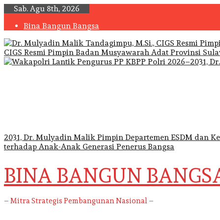
Skip
Sab. Agu 8th, 2026
to
Bina Bangun Bangsa
content
CIGS Resmi Pimpin Badan Musyawarah Adat Provinsi Sula
2031, Dr. Mulyadin Malik Pimpin Departemen ESDM dan 
terhadap Anak-Anak Generasi Penerus Bangsa
BINA BANGUN BANGS
– Mitra Strategis Pembangunan Nasional –