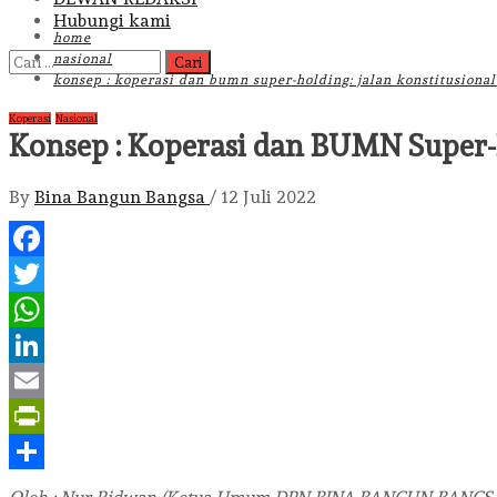
Hubungi kami
home
Cari
nasional
untuk:
konsep : koperasi dan bumn super-holding: jalan konstitusion
Koperasi
Nasional
Konsep : Koperasi dan BUMN Super-
By
Bina Bangun Bangsa
/
12 Juli 2022
Facebook
Twitter
WhatsApp
LinkedIn
Email
PrintFriendly
Share