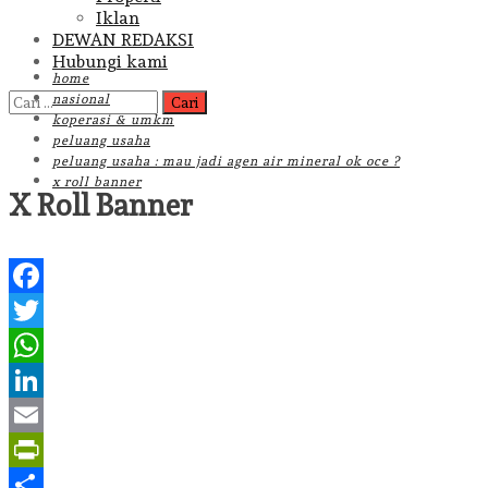
Iklan
DEWAN REDAKSI
Hubungi kami
home
Cari
nasional
untuk:
koperasi & umkm
peluang usaha
peluang usaha : mau jadi agen air mineral ok oce ?
x roll banner
X Roll Banner
Facebook
Twitter
WhatsApp
LinkedIn
Email
PrintFriendly