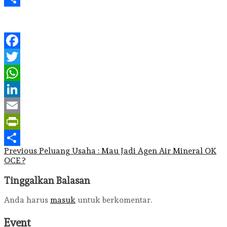
Share
Facebook
Twitter
WhatsApp
LinkedIn
Email
PrintFriendly
Post
Previous
Peluang Usaha : Mau Jadi Agen Air Mineral OK
Share
OCE ?
navigation
Tinggalkan Balasan
Anda harus
masuk
untuk berkomentar.
Event