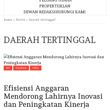
PELUANG USAHA
PROPERTI
IKLAN
DEWAN REDAKSI
HUBUNGI KAMI
home
berita
daerah tertinggal
DAERAH TERTINGGAL
BPI
DAERAH
DESA
Efisiensi Anggaran
Mendorong Lahirnya Inovasi
dan Peningkatan Kinerja