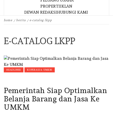
PELUANG USAHA
PROPERTI
IKLAN
DEWAN REDAKSI
HUBUNGI KAMI
home
berita
e-catalog lkpp
E-CATALOG LKPP
HEADLINES
KOPERASI & UMKM
Pemerintah Siap Optimalkan
Belanja Barang dan Jasa Ke
UMKM