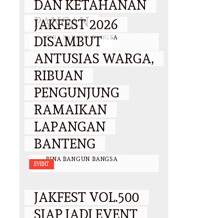
DAN KETAHANAN
PANGAN
JAKFEST 2026
DISAMBUT
BY
BINA BANGUN BANGSA
/
29 JULI
2026
ANTUSIAS WARGA,
RIBUAN
PENGUNJUNG
RAMAIKAN
LAPANGAN
BANTENG
BY
BINA BANGUN BANGSA
/
14 JUNI
EVENT
2026
JAKFEST VOL.500
SIAP JADI EVENT