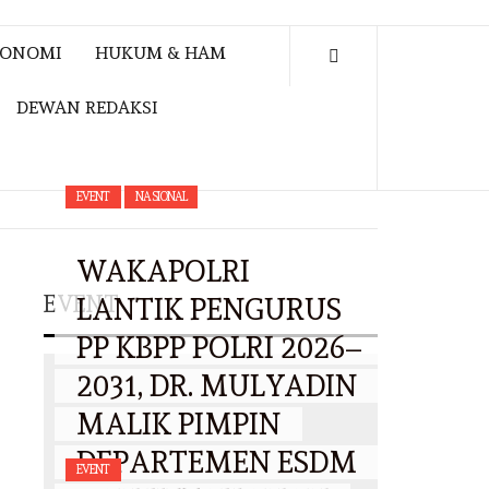
KONOMI
HUKUM & HAM
DEWAN REDAKSI
EVENT
NASIONAL
WAKAPOLRI
EVENT
LANTIK PENGURUS
PP KBPP POLRI 2026–
2031, DR. MULYADIN
MALIK PIMPIN
DEPARTEMEN ESDM
EVENT