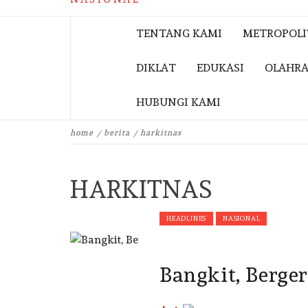
TENTANG KAMI
METROPOL
DIKLAT
EDUKASI
OLAHR
HUBUNGI KAMI
home
berita
harkitnas
HARKITNAS
HEADLINES
NASIONAL
Bangkit, Berge